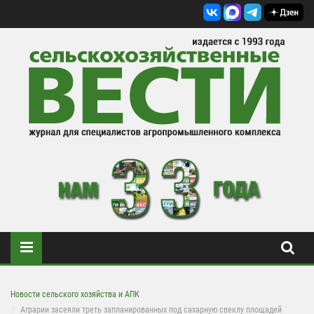
Новости сельского хозяйства и АПК
Аграрии засеяли треть запланированных под сахарную свеклу площадей