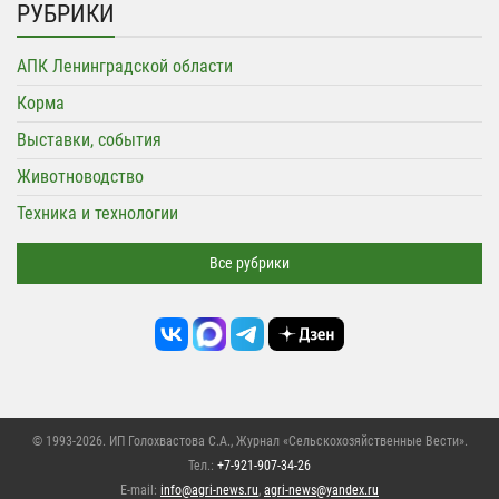
РУБРИКИ
АПК Ленинградской области
Корма
Выставки, события
Животноводство
Техника и технологии
Все рубрики
© 1993-2026. ИП Голохвастова С.А.,
Журнал «Сельскохозяйственные Вести»
.
Тел.:
+7-921-907-34-26
E-mail:
info@agri-news.ru
,
agri-news@yandex.ru