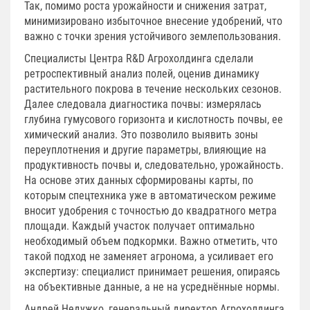
Так, помимо роста урожайности и снижения затрат,
минимизировано избыточное внесение удобрений, что
важно с точки зрения устойчивого землепользования.
Специалисты Центра R&D Агрохолдинга сделали
ретроспективный анализ полей, оценив динамику
растительного покрова в течение нескольких сезонов.
Далее следовала диагностика почвы: измерялась
глубина гумусового горизонта и кислотность почвы, ее
химический анализ. Это позволило выявить зоны
переуплотнения и другие параметры, влияющие на
продуктивность почвы и, следовательно, урожайность.
На основе этих данных сформированы карты, по
которым спецтехника уже в автоматическом режиме
вносит удобрения с точностью до квадратного метра
площади. Каждый участок получает оптимально
необходимый объем подкормки. Важно отметить, что
такой подход не заменяет агронома, а усиливает его
экспертизу: специалист принимает решения, опираясь
на объективные данные, а не на усреднённые нормы.
Андрей Недужко, генеральный директор Агрохолдинга