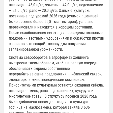
пшеница — 46,0 ц/га, ячмень — 42,0 ц/га, подсолнечник
— 21,6 ц/га, рапс — 20,0 ц/га. Озимые культуры,
посеянные под урожай 2026 года (озимой пшеницей
было засеяно более 55,8 тыс. гектаров), успешно
перезимовали и находятся в хорошем состоянии.
После возобновления вегетации проведены плановые
подкормки азотными удобрениями и обработки против
сорняков, что создаёт основу для получения
запланированной урожайности.
Система севооборотов в агрофирмах холдинга
выстроена таким образом, чтобы в первую очередь
обеспечивать сырьём собственные
перерабатывающие предприятия — «Заинский сахар»,
элеваторы и животноводческие комплексы.
Приоритетными культурами остаются сахарная свёкла,
пшеница, ячмень, рапс, подсолнечник, кукуруза и
многолетние травы. В структуру посевов 2026 года
была добавлена новая для холдинга культура —
горчица на маслосемена, которая заняла 3 636
гектаров. Это решение направлено на