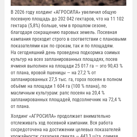
В 2026 году холдинг «АГРОСИЛА» увеличил общую
посевную площадь до 202 042 гектаров, что на 11 102
гектара (5,8%) больше, чем в прошлом сезоне,
благодаря сокращению паровых земель. Посевная
кампания проходит строго в соответствии с плановыми
показателями как по срокам, так и по площадям.
На сегодняшний день проведена подкормка озимых
культур на всех запланированных площадях, посев
ячменя выполнен на площади 25 017 га — это 90,43 %
от плана, яровой пшеницы — на 27,2 % от
запланированных 27,5 тыс. га, горох посеян в полном
объёме на площади 1 604 га (100 % плана), по
масличным культурам: рапс посеян на 20,4 %
запланированных площадей, подсолнечник на 72,4 %
от плана.
Холдинг «АГРОСИЛА» продолжает внимательно
отслеживать ход посевной кампании. Вся работа
сосредоточена на достижении целевых показателей
урожайности: сахарная свекла — 443,3 ц/га, озимая