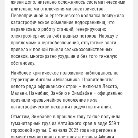
жизни дополнительно осложнилось систематическими
длительными отключениями электричества.
Первопричиной энергетического коллапса послужило
катастрофическое обмеление водохранилищ, что
парализовало работу станций, генерирующих
электроэнергию за счёт водных потоков. Наряду с
проблемами энергообеспечения, отсутствие влаги
привело к полной гибели сельскохозяйственных
посевов, многократно ухудшив и без того тяжелую
обстановку.
Наиболее критическое положение наблюдалось на
территории Анголы и Мозамбика. Правительства
целого ряда африканских стран – включая Лесото,
Малави, Намибию, Замбию и Зимбабве – официально
признали чрезвычайное положение из-за
катастрофической нехватки продуктов питания.
Отметим, Зимбабве в прошлом году также получила
гуманитарный груз из Алтайского края в виде 559 т
гороховой крупы. С начала 2025 года из региона в
рамках гуманитарных поставок в страны Африки