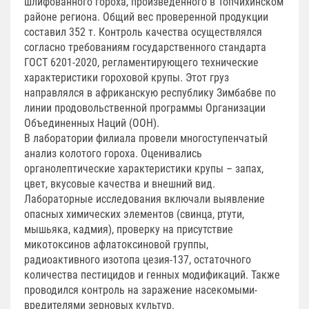
шлифованного гороха, произведенного в Топчихинском
районе региона. Общий вес проверенной продукции
составил 352 т. Контроль качества осуществлялся
согласно требованиям государственного стандарта
ГОСТ 6201-2020, регламентирующего технические
характеристики гороховой крупы. Этот груз
направлялся в африканскую республику Зимбабве по
линии продовольственной программы Организации
Объединенных Наций (ООН).
В лаборатории филиала провели многоступенчатый
анализ колотого гороха. Оценивались
органолептические характеристики крупы – запах,
цвет, вкусовые качества и внешний вид.
Лабораторные исследования включали выявление
опасных химических элементов (свинца, ртути,
мышьяка, кадмия), проверку на присутствие
микотоксинов афлатоксиновой группы,
радиоактивного изотопа цезия-137, остаточного
количества пестицидов и генных модификаций. Также
проводился контроль на заражение насекомыми-
вредителями зерновых культур.