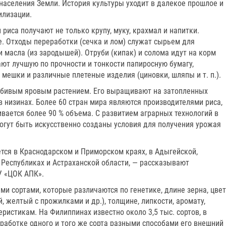
населения Земли. История культуры уходит в далекое прошлое и
илизации.
риса получают не только крупу, муку, крахмал и напитки.
. Отходы переработки (сечка и лом) служат сырьем для
и масла (из зародышей). Отруби (кипак) и солома идут на корм
ют лучшую по прочности и тонкости папиросную бумагу,
 мешки и различные плетеные изделия (циновки, шляпы и т. п.).
юбивым яровым растением. Его выращивают на затопленных
в низинах. Более 60 стран мира являются производителями риса,
вается более 90 % объема. С развитием аграрных технологий в
могут быть искусственно созданы условия для получения урожая
тся в Краснодарском и Приморском краях, в Адыгейской,
 Республиках и Астраханской области, — рассказывают
У «ЦОК АПК».
и сортами, которые различаются по генетике, длине зерна, цвет
, желтый с прожилками и др.), толщине, липкости, аромату,
ристикам. На Филиппинах известно около 3,5 тыс. сортов, в
обработке одного и того же сорта разными способами его внешний