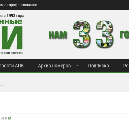
м от профессионалов
овости АПК
Архив номеров
Подписка
Ре
...
и АПК