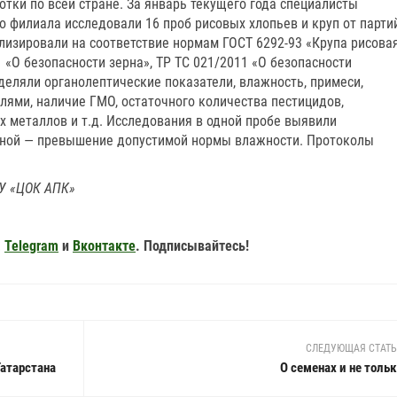
тки по всей стране. За январь текущего года специалисты
 филиала исследовали 16 проб рисовых хлопьев и круп от парти
лизировали на соответствие нормам ГОСТ 6292-93 «Крупа рисовая
 «О безопасности зерна», ТР ТС 021/2011 «О безопасности
деляли органолептические показатели, влажность, примеси,
лями, наличие ГМО, остаточного количества пестицидов,
х металлов и т.д. Исследования в одной пробе выявили
одной — превышение допустимой нормы влажности. Протоколы
У «ЦОК АПК»
,
Telegram
и
Вконтакте
. Подписывайтесь!
СЛЕДУЮЩАЯ СТАТ
атарстана
О семенах и не толь