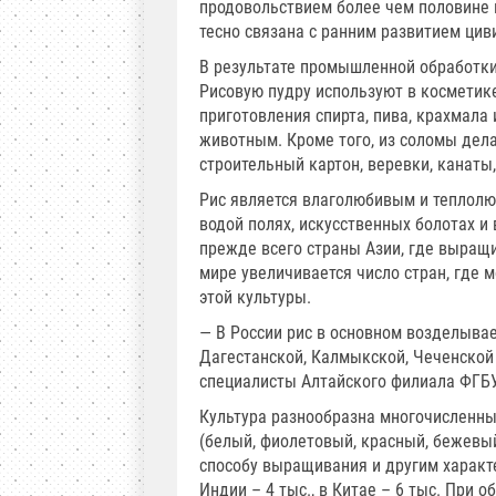
продовольствием более чем половине 
тесно связана с ранним развитием цив
В результате промышленной обработки 
Рисовую пудру используют в косметике
приготовления спирта, пива, крахмала 
животным. Кроме того, из соломы дела
строительный картон, веревки, канаты,
Рис является влаголюбивым и теплол
водой полях, искусственных болотах и 
прежде всего страны Азии, где выращи
мире увеличивается число стран, где 
этой культуры.
— В России рис в основном возделывае
Дагестанской, Калмыкской, Чеченской
специалисты Алтайского филиала ФГБ
Культура разнообразна многочисленным
(белый, фиолетовый, красный, бежевый
способу выращивания и другим характе
Индии – 4 тыс., в Китае – 6 тыс. При 