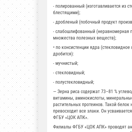
- полированный (изготавливается из с
блестящими);
- дробленый (побочный продукт произв
- слабошлифованный (неравномерная п
множества полезных веществ);
• по консистенции ядра (стекловидное
дробится):
- мучнистый;
- стекловидный;
- полустекловидный;
— Зерна риса содержат 73–81 % углевод
витамины, аминокислоты, минеральные
растительных протеинов. Такой белок
превосходит все злаки. Он усваиваетс
ФГБУ «ЦОК АПК».
Филиалы ФГБУ «ЦОК АПК» проводят ана