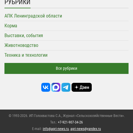
РУБРИКИ
АПК Ленинградской области
Корма
Выставки, события
Животноводство
Техника и технологии
Все рубрики
© 1993-2026. ИП Голохвастова С.А.,
Журнал «Сельскохозяйственные Вести»
.
Тел.:
+7-921-907-34-26
E-mail:
info@agri-news.ru
,
agri-news@yandex.ru