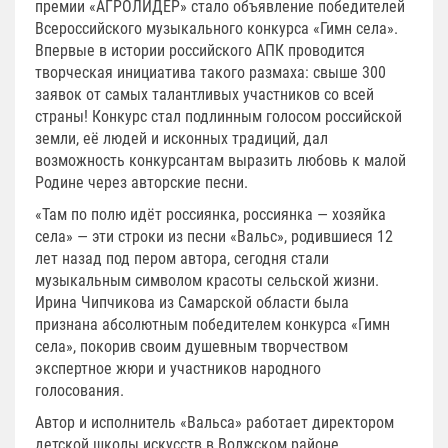
премии «АГРОЛИДЕР» стало объявление победителей
Всероссийского музыкального конкурса «Гимн села».
Впервые в истории российского АПК проводится
творческая инициатива такого размаха: свыше 300
заявок от самых талантливых участников со всей
страны! Конкурс стал подлинным голосом российской
земли, её людей и исконных традиций, дал
возможность конкурсантам выразить любовь к малой
Родине через авторские песни.
«Там по полю идёт россиянка, россиянка — хозяйка
села» — эти строки из песни «Вальс», родившиеся 12
лет назад под пером автора, сегодня стали
музыкальным символом красоты сельской жизни.
Ирина Чипчикова из Самарской области была
признана абсолютным победителем конкурса «Гимн
села», покорив своим душевным творчеством
экспертное жюри и участников народного
голосования.
Автор и исполнитель «Вальса» работает директором
детской школы искусств в Волжском районе