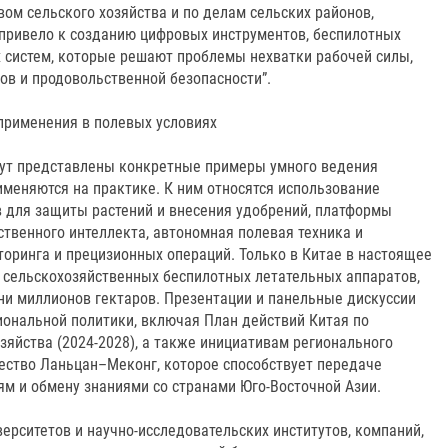
вом сельского хозяйства и по делам сельских районов,
привело к созданию цифровых инструментов, беспилотных
 систем, которые решают проблемы нехватки рабочей силы,
ов и продовольственной безопасности”.
 применения в полевых условиях
дут представлены конкретные примеры умного ведения
именяются на практике. К ним относятся использование
 для защиты растений и внесения удобрений, платформы
твенного интеллекта, автономная полевая техника и
оринга и прецизионных операций. Только в Китае в настоящее
0 сельскохозяйственных беспилотных летательных аппаратов,
и миллионов гектаров. Презентации и панельные дискуссии
ональной политики, включая План действий Китая по
яйства (2024-2028), а также инициативам регионального
чество Ланьцан–Меконг, которое способствует передаче
ям и обмену знаниями со странами Юго-Восточной Азии.
ерситетов и научно-исследовательских институтов, компаний,