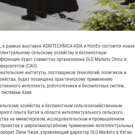
д, в рамках выставок AGRITECHNICA ASIA и HortEx состоится новая
ллектуальному сельскому хозяйству и беспилотным
ференция будет совместно организована DLG Markets China и
верситетом (CAU).
ательские институты, поставщиков технологий, политиков и
озяйства, будет посвящена практическому применению
сственного интеллекта, робототехники и беспилотных систем,
 системам Азии.
ельскому хозяйству и беспилотным сельскохозяйственным
рного опыта Китая в области интеллектуального сельского
ества на министерском, исследовательском и промышленном
х проектов к широкомасштабному применению интеллектуальных
 говорит Лили Чжан, управляющий директор DLG Markets в Китае.