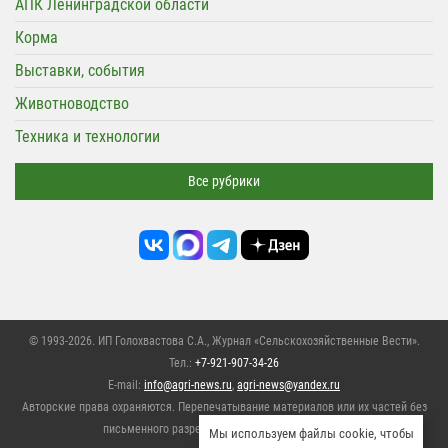
АПК Ленинградской области
Корма
Выставки, события
Животноводство
Техника и технологии
Все рубрики
© 1993-2026. ИП Голохвастова С.А.,
Журнал «Сельскохозяйственные Вести»
.
Тел.:
+7-921-907-34-26
E-mail:
info@agri-news.ru
,
agri-news@yandex.ru
Авторские права охраняются. Перепечатывание материалов или их частей без
письменного разрешения редакции запрещено,
Мы используем файлы cookie, чтобы