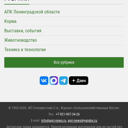
АПК Ленинградской области
Корма
Выставки, события
Животноводство
Техника и технологии
Все рубрики
© 1993-2026. ИП Голохвастова С.А.,
Журнал «Сельскохозяйственные Вести»
.
Тел.:
+7-921-907-34-26
E-mail:
info@agri-news.ru
,
agri-news@yandex.ru
Авторские права охраняются. Перепечатывание материалов или их частей без