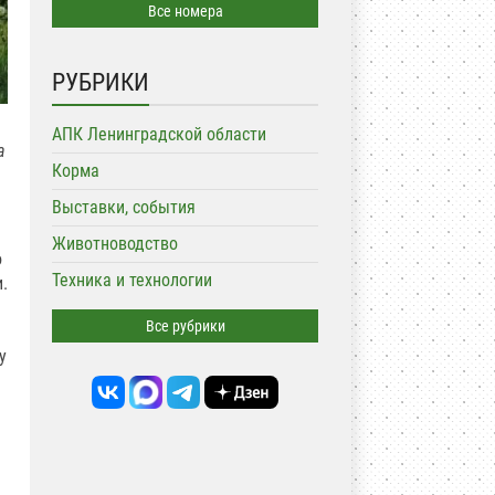
Все номера
РУБРИКИ
АПК Ленинградской области
а
Корма
Выставки, события
Животноводство
о
Техника и технологии
.
Все рубрики
у