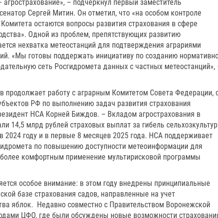
— агрострахование», – подчеркнул первый заместитель
сенатор Сергей Митин. Он отметил, что «на особом контроле
 Комитета остаются вопросы развития страхования в сфере
дства». Одной из проблем, препятствующих развитию
тается нехватка метеостанций для подтверждения аграриями
ий. «Мы готовы поддержать инициативу по созданию нормативно
дательную сеть Росгидромета данных с частных метеостанций», 
 продолжает работу с аграрным Комитетом Совета Федерации, 
убъектов РФ по выполнению задач развития страхования
резидент НСА Корней Биждов. – Вкладом агрострахования в
ли 14,5 млрд рублей страховых выплат за гибель сельхозкультур
в 2024 году и в первые 8 месяцев 2025 года. НСА поддерживает
сгидромета по повышению доступности метеоинформации для
ь более комфортным применение мультирисковой программы
яется особое внимание: в этом году внедрены принципиальные
ской базе страхования садов, направленные на учет
тва яблок. Недавно совместно с Правительством Воронежской
водами ЦФО, где были обсуждены новые возможности страховани