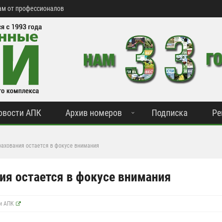
м от профессионалов
овости АПК
Архив номеров
Подписка
Ре
рахования остается в фокусе внимания
ия остается в фокусе внимания
 и АПК