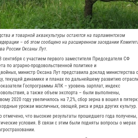
дства и товарной аквакультуры остаются на парламентском
едерации – об этом сообщено на расширенном заседании Комитет
тва России Оксаны Лут.
3 сентября с участием первого заместителя Председателя СФ
та по аграрно-продовольственной политике и
ойных, министр Оксана Лут представила доклад министерства 
ду, текущей динамике и планах по дальнейшему развитию отрасли
 показатели Госпрограммы АПК – уровень зарплат, индекс
довольствия, а также объем экспорта – были выполнены,
ому 2020 году увеличилось на 7,2%, сбор зерна в вошел в пятерк
кордные урожаи масличных, овощей, риса и ряда других культур.
о отмечено, что высокие результаты прошедшего года получены,
ические условия. В связи с этим были подняты вопросы о мерах
агростраховании.