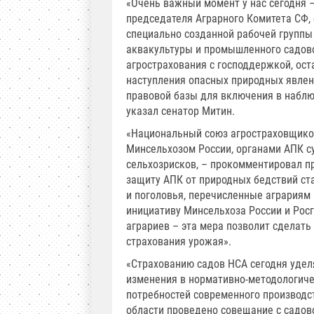
«Очень важный момент у нас сегодня 
председателя Аграрного Комитета СФ, 
специально созданной рабочей группы
аквакультуры и промышленного садово
агрострахования с господдержкой, ос
наступления опасных природных явлен
правовой базы для включения в наблю
указал сенатор Митин.
«Национальный союз агростраховщиков
Минсельхозом России, органами АПК с
сельхозрисков, – прокомментировал п
защиту АПК от природных бедствий ста
и поголовья, перечисленные аграриям 
инициативу Минсельхоза России и Ро
аграриев – эта мера позволит сделат
страхования урожая».
«Страхованию садов НСА сегодня удел
изменения в нормативно-методологиче
потребностей современного производс
области проведено совещание с садо