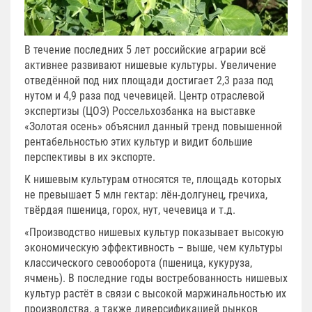
В течение последних 5 лет российские аграрии всё
активнее развивают нишевые культуры. Увеличение
отведённой под них площади достигает 2,3 раза под
нутом и 4,9 раза под чечевицей. Центр отраслевой
экспертизы (ЦОЭ) Россельхозбанка на выставке
«Золотая осень» объяснил данный тренд повышенной
рентабельностью этих культур и видит большие
перспективы в их экспорте.
К нишевым культурам относятся те, площадь которых
не превышает 5 млн гектар: лён-долгунец, гречиха,
твёрдая пшеница, горох, нут, чечевица и т.д.
«Производство нишевых культур показывает высокую
экономическую эффективность – выше, чем культуры
классического севооборота (пшеница, кукуруза,
ячмень). В последние годы востребованность нишевых
культур растёт в связи с высокой маржинальностью их
производства, а также диверсификацией рынков