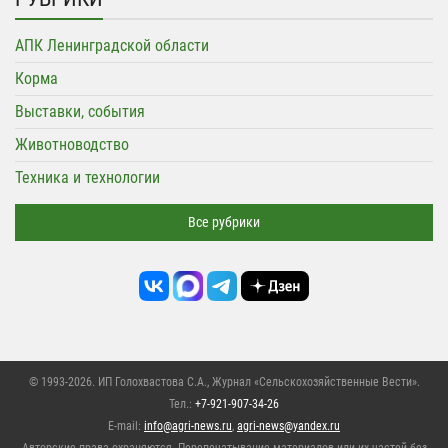
АПК Ленинградской области
Корма
Выставки, события
Животноводство
Техника и технологии
Все рубрики
© 1993-2026. ИП Голохвастова С.А.,
Журнал «Сельскохозяйственные Вести»
.
Тел.:
+7-921-907-34-26
E-mail:
info@agri-news.ru
,
agri-news@yandex.ru