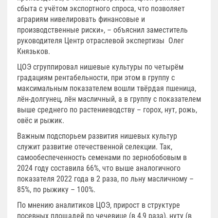
сбыта с учётом экспортного спроса, что позволяет
аграриям нивелировать финансовые и
производственные риски», – объяснил заместитель
руководителя Центр отраслевой экспертизы Олег
Князьков.
ЦОЭ сгруппировал нишевые культуры по четырём
градациям рентабельности, при этом в группу с
максимальным показателем вошли твёрдая пшеница,
лён-долгунец, лён масличный, а в группу с показателем
выше среднего по растениеводству – горох, нут, рожь,
овёс и рыжик.
Важным подспорьем развития нишевых культур
служит развитие отечественной селекции. Так,
самообеспеченность семенами по зернобобовым в
2024 году составила 66%, что выше аналогичного
показателя 2022 года в 2 раза, по льну масличному –
85%, по рыжику – 100%.
По мнению аналитиков ЦОЭ, прирост в структуре
посевных площадей по чечевице (в 4,9 раза), нуту (в