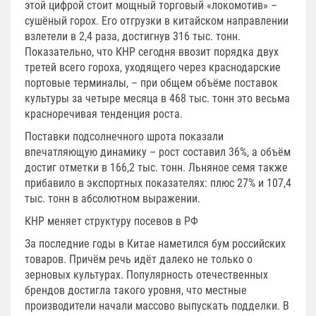
этой цифрой стоит мощный торговый «локомотив» –
сушёный горох. Его отгрузки в китайском направлении
взлетели в 2,4 раза, достигнув 316 тыс. тонн.
Показательно, что КНР сегодня ввозит порядка двух
третей всего гороха, уходящего через краснодарские
портовые терминалы, – при общем объёме поставок
культуры за четыре месяца в 468 тыс. тонн это весьма
красноречивая тенденция роста.
Поставки подсолнечного шрота показали
впечатляющую динамику – рост составил 36%, а объём
достиг отметки в 166,2 тыс. тонн. Льняное семя также
прибавило в экспортных показателях: плюс 27% и 107,4
тыс. тонн в абсолютном выражении.
КНР меняет структуру посевов в РФ
За последние годы в Китае наметился бум российских
товаров. Причём речь идёт далеко не только о
зерновых культурах. Популярность отечественных
брендов достигла такого уровня, что местные
производители начали массово выпускать подделки. В