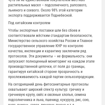
растительных масел – подсолнечного, рапсового,
льняного и соевого. Около 98% этой категории
экспорта поддерживается Поднебесной.
Под китайским контролем
Чтобы экспортные поставки шли без сбоев и
соответствовали жёстким стандартам безопасности,
Министерство сельского хозяйства России и Главное
государственное управление КНР по контролю
качества, инспекции и карантину заключили ряд
протоколов. Эти документы – не формальность: они
запускают полноценный мониторинг на каждом этапе
производственной цепочки, от поля до границы,
гарантируя китайской стороне прозрачность и
прослеживаемость каждой партии сельхозпродукции.
На сегодняшний день фитосанитарные протоколы
охватывают широкий спектр культур: гречиху и
гречневую крупу, овёс и овсяные хлопья, семена
подсолнечника и льна, пшеницу, кукурузу, рис, сою,
рапс, ячмень, горох, люцерну, пшено и т.д.