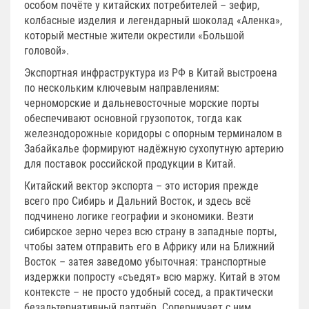
особом почёте у китайских потребителей – зефир,
колбасные изделия и легендарный шоколад «Аленка»,
который местные жители окрестили «Большой
головой».
Экспортная инфраструктура из РФ в Китай выстроена
по нескольким ключевым направлениям:
черноморские и дальневосточные морские порты
обеспечивают основной грузопоток, тогда как
железнодорожные коридоры с опорным терминалом в
Забайкалье формируют надёжную сухопутную артерию
для поставок российской продукции в Китай.
Китайский вектор экспорта – это история прежде
всего про Сибирь и Дальний Восток, и здесь всё
подчинено логике географии и экономики. Везти
сибирское зерно через всю страну в западные порты,
чтобы затем отправить его в Африку или на Ближний
Восток – затея заведомо убыточная: транспортные
издержки попросту «съедят» всю маржу. Китай в этом
контексте – не просто удобный сосед, а практически
безальтернативный партнёр. Соперничает с ним