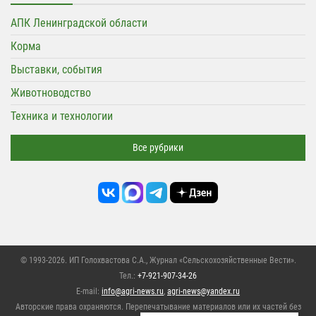
АПК Ленинградской области
Корма
Выставки, события
Животноводство
Техника и технологии
Все рубрики
© 1993-2026. ИП Голохвастова С.А.,
Журнал «Сельскохозяйственные Вести»
.
Тел.:
+7-921-907-34-26
E-mail:
info@agri-news.ru
,
agri-news@yandex.ru
Авторские права охраняются. Перепечатывание материалов или их частей без