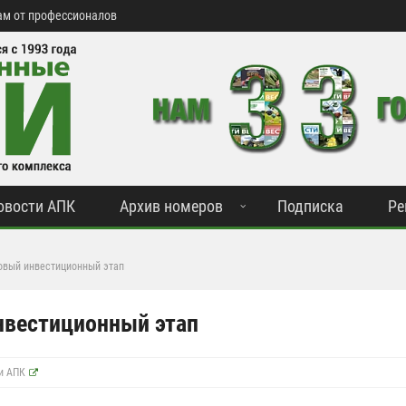
м от профессионалов
овости АПК
Архив номеров
Подписка
Ре
овый инвестиционный этап
нвестиционный этап
 и АПК