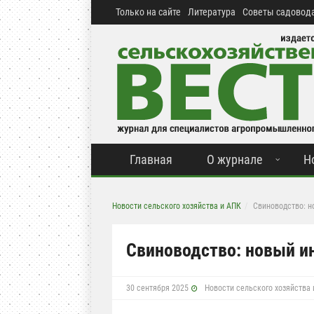
Только на сайте
Литература
Советы садовода
Главная
О журнале
Н
Новости сельского хозяйства и АПК
Свиноводство: н
Свиноводство: новый и
30 сентября 2025
Новости сельского хозяйства