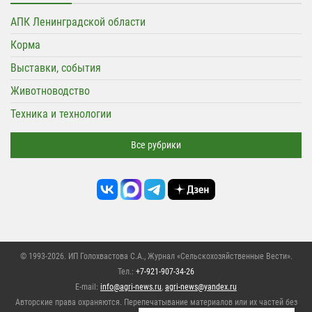
АПК Ленинградской области
Корма
Выставки, события
Животноводство
Техника и технологии
Все рубрики
© 1993-2026. ИП Голохвастова С.А.,
Журнал «Сельскохозяйственные Вести»
.
Тел.:
+7-921-907-34-26
E-mail:
info@agri-news.ru
,
agri-news@yandex.ru
Авторские права охраняются. Перепечатывание материалов или их частей без