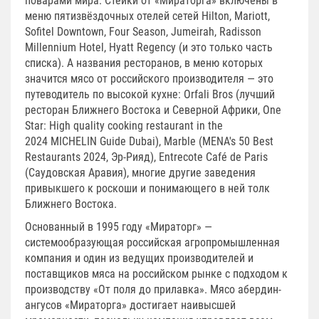
поварами мира. Стейки от «Мираторга» включены в
меню пятизвёздочных отелей сетей Hilton, Mariott,
Sofitel Downtown, Four Season, Jumeirah, Radisson
Millennium Hotel, Hyatt Regency (и это только часть
списка). А названия ресторанов, в меню которых
значится мясо от российского производителя — это
путеводитель по высокой кухне: Orfali Bros (лучший
ресторан Ближнего Востока и Северной Африки, One
Star: High quality cooking restaurant in the
2024 MICHELIN Guide Dubai), Marble (MENA's 50 Best
Restaurants 2024, Эр-Рияд), Entrecote Café de Paris
(Саудовская Аравия), многие другие заведения
привыкшего к роскоши и понимающего в ней толк
Ближнего Востока.
Основанный в 1995 году «Мираторг» —
системообразующая российская агропромышленная
компания и один из ведущих производителей и
поставщиков мяса на российском рынке с подходом к
производству «От поля до прилавка». Мясо абердин-
ангусов «Мираторга» достигает наивысшей