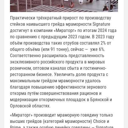
Практически трёхкратный прирост по производству
стейков наивысшего грейда мраморности Signature
достигнут в компании «Мираторг» по итогам 2024 года
по сравнению с предыдущим 2023 годом. В 2023 году
объём производства таких отрубов составлял 2% от
общего объёма (или 91 тонну), сейчас — уже 6%.
Соответственно расширилась представленность
эксклюзивного российского продукта в мировых
розничном, оптовом каналах сбыта и гостинично-
ресторанном бизнесе. Увеличить долю продукта с
максимальным грейдом мраморности удалось
благодаря повышению эффективности зернового
откорма путём совершенствования рационов и
модернизации откормочных площадок в Брянской и
Орловской областях.
«Мираторг» производит мраморную говядину только
высших грейдов (категорий мраморности) Choice и
Prime, а также особую линейку говядины — Signature,