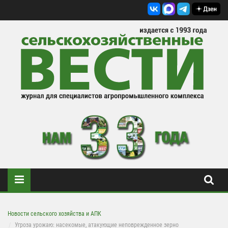
Новости сельского хозяйства и АПК
Угроза урожаю: насекомые, атакующие неповрежденное зерно