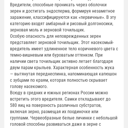
Вредители, способные проникать через оболочки
зерен и достигать эндосперма, формируя незаметное
заражение, классифицируются как «первичные». В эту
категорию входят амбарный и рисовый долгоносики,
зерновая моль и зерновой точильщик.
Особую опасность для неповрежденных зерен
представляет зерновой точильщик. Этот насекомый-
вредитель имеет удлиненное тело коричневого цвета с
темно-вишневым или буроватым оттенком. При
наличии света точильщик активно летает благодаря
двум парам крыльев. Характерная особенность жука
— вытянутая переднеспинка, напоминающая капюшон
с зубцами по краям, которая полностью скрывает
голову насекомого.
Всюду в средних и южных регионах России можно
встретить этого вредителя. Самки откладывают до
580 яиц на поверхность различных субстратов,
включая зерно, размещая их поодиночке или
группами. Червеобразные белые личинки с небольшой
головой способны развиваться даже в зерне с