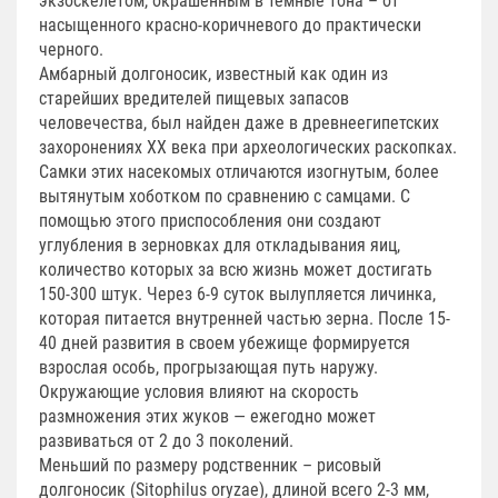
экзоскелетом, окрашенным в темные тона – от
насыщенного красно-коричневого до практически
черного.
Амбарный долгоносик, известный как один из
старейших вредителей пищевых запасов
человечества, был найден даже в древнеегипетских
захоронениях XX века при археологических раскопках.
Самки этих насекомых отличаются изогнутым, более
вытянутым хоботком по сравнению с самцами. С
помощью этого приспособления они создают
углубления в зерновках для откладывания яиц,
количество которых за всю жизнь может достигать
150-300 штук. Через 6-9 суток вылупляется личинка,
которая питается внутренней частью зерна. После 15-
40 дней развития в своем убежище формируется
взрослая особь, прогрызающая путь наружу.
Окружающие условия влияют на скорость
размножения этих жуков — ежегодно может
развиваться от 2 до 3 поколений.
Меньший по размеру родственник – рисовый
долгоносик (Sitophilus oryzae), длиной всего 2-3 мм,