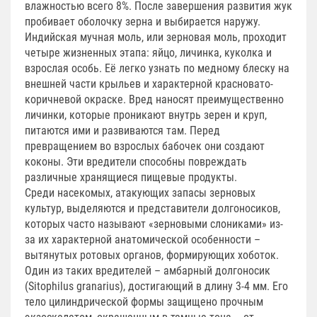
влажностью всего 8%. После завершения развития жук
пробивает оболочку зерна и выбирается наружу.
Индийская мучная моль, или зерновая моль, проходит
четыре жизненных этапа: яйцо, личинка, куколка и
взрослая особь. Её легко узнать по медному блеску на
внешней части крыльев и характерной красновато-
коричневой окраске. Вред наносят преимущественно
личинки, которые проникают внутрь зерен и круп,
питаются ими и развиваются там. Перед
превращением во взрослых бабочек они создают
коконы. Эти вредители способны повреждать
различные хранящиеся пищевые продукты.
Среди насекомых, атакующих запасы зерновых
культур, выделяются и представители долгоносиков,
которых часто называют «зерновыми слониками» из-
за их характерной анатомической особенности –
вытянутых ротовых органов, формирующих хоботок.
Один из таких вредителей – амбарный долгоносик
(Sitophilus granarius), достигающий в длину 3-4 мм. Его
тело цилиндрической формы защищено прочным