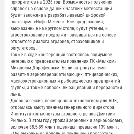
приоритетов на 2026 год. Возможность получения
справок на основе данных частных метеостанций
будет заложена в разрабатываемой цифровой
платформе «Инфо-Метеос». Все предложения,
высказанные на круглом столе, будут учтены, и
агрострахование продолжит развиваться на основе
открытого диалога аграриев, страховщиков и
регуляторов.
Также в ходе конференции состоялось подиумное
интервью с председателем правления ГК «Мелком»
Михаилом Дорофеевым. Были затронуты темы
развития зерноперерабатывающих, птицеводческих,
маслоэкстракционных и рыбоводческих предприятий
группы, а также вопросы выращивания и переработки
льна.
Дневная сессия, посвященная технологиям для АПК,
открылась выступлением генерального директора
Института конъюнктуры аграрного рынка Дмитрия
Рылько. В этом году урожай зерновых и зернобобовых,
включая 88,5-89 млн т пшеницы, превысил 139 млн т.
«Мы выходим на довольно приличный показатель