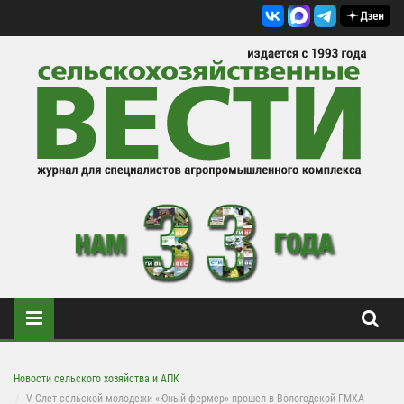
Новости сельского хозяйства и АПК
V Слет сельской молодежи «Юный фермер» прошел в Вологодской ГМХА