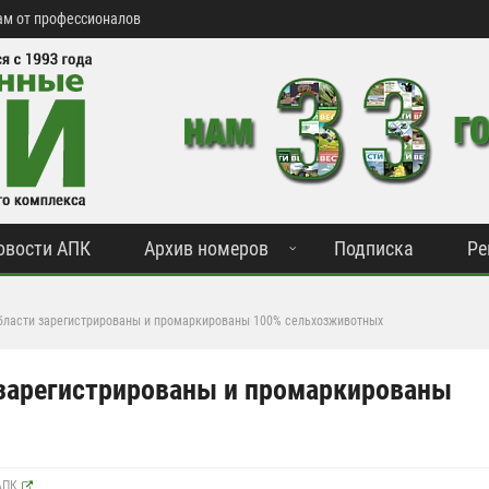
м от профессионалов
овости АПК
Архив номеров
Подписка
Ре
бласти зарегистрированы и промаркированы 100% сельхозживотных
 зарегистрированы и промаркированы
АПК