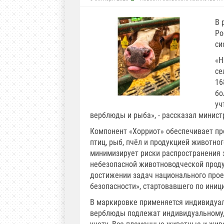
В 
Ро
си
«Н
се
16
бо
уч
верблюды и рыба», - рассказал минист
Компонент «Хорриот» обеспечивает пр
птиц, рыб, пчёл и продукцией животног
минимизирует риски распространения 
небезопасной животноводческой проду
достижении задач национального прое
безопасности», стартовавшего по иниц
В маркировке применяется индивидуал
верблюды подлежат индивидуальному, а