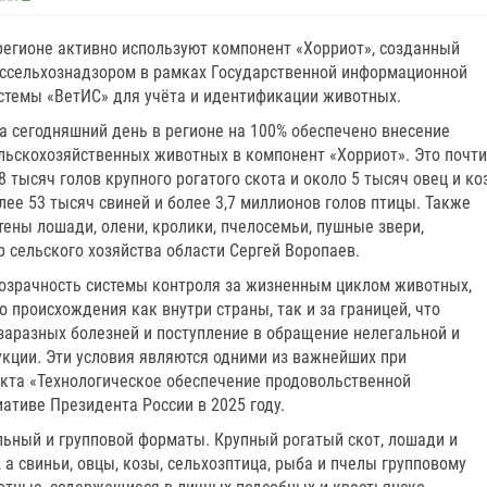
регионе активно используют компонент «Хорриот», созданный
ссельхознадзором в рамках Государственной информационной
стемы «ВетИС» для учёта и идентификации животных.
а сегодняшний день в регионе на 100% обеспечено внесение
льскохозяйственных животных в компонент «Хорриот». Это почти
8 тысяч голов крупного рогатого скота и около 5 тысяч овец и коз
лее 53 тысяч свиней и более 3,7 миллионов голов птицы. Также
тены лошади, олени, кролики, пчелосемьи, пушные звери,
р сельского хозяйства области Сергей Воропаев.
озрачность системы контроля за жизненным циклом животных,
о происхождения как внутри страны, так и за границей, что
заразных болезней и поступление в обращение нелегальной и
кции. Эти условия являются одними из важнейших при
кта «Технологическое обеспечение продовольственной
иативе Президента России в 2025 году.
ьный и групповой форматы. Крупный рогатый скот, лошади и
 свиньи, овцы, козы, сельхозптица, рыба и пчелы групповому