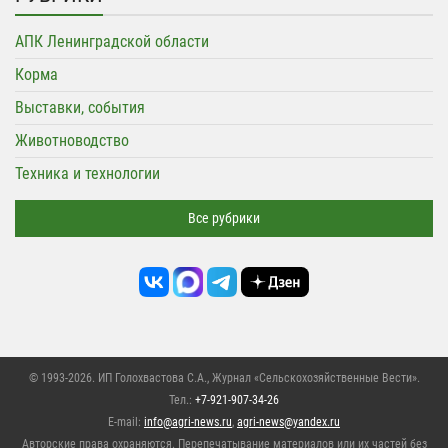
АПК Ленинградской области
Корма
Выставки, события
Животноводство
Техника и технологии
Все рубрики
© 1993-2026. ИП Голохвастова С.А.,
Журнал «Сельскохозяйственные Вести»
.
Тел.:
+7-921-907-34-26
E-mail:
info@agri-news.ru
,
agri-news@yandex.ru
Авторские права охраняются. Перепечатывание материалов или их частей без