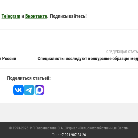
,
Telegram
и
Вконтакте
. Подписывайтесь!
СЛЕДУЮЩАЯ СТАТ
в России
Специалисты исследуют конкурсные образцы мед
Поделиться статьей:
© 1993-2026. ИП Голохвастова С.А.,
Журнал «Сельскохозяйственные Вести»
.
Тел.:
+7-921-907-34-26