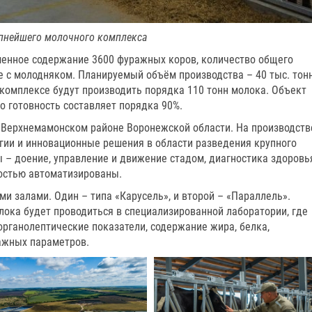
пнейшего молочного комплекса
енное содержание 3600 фуражных коров, количество общего
е с молодняком. Планируемый объём производства – 40 тыс. тон
а комплексе будут производить порядка 110 тонн молока. Объект
го готовность составляет порядка 90%.
 Верхнемамонском районе Воронежской области. На производств
гии и инновационные решения в области разведения крупного
ы – доение, управление и движение стадом, диагностика здоровь
остью автоматизированы.
и залами. Один – типа «Карусель», и второй – «Параллель».
лока будет проводиться в специализированной лаборатории, где
органолептические показатели, содержание жира, белка,
важных параметров.