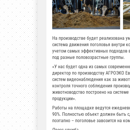
На производстве будет реализована у
система движения поголовья внутри к
учетом самых эффективных подходов 
под разные половозрастные группы.
«У нас будет одна из самых современ
директор по производству АГРОЭКО Ев
систем видеонаблюдения как за живот
контроля точного соблюдения произво
животноводство построено на системе 
продукции».
Работы на площадке ведутся ежедневн
90%. Полностью объект должен быть сд
поэтапно – поголовье завозится на ко
Пресс-служба