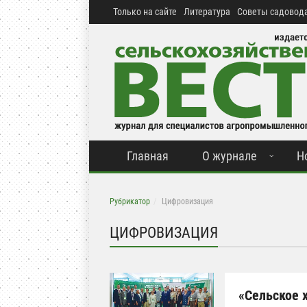
Только на сайте
Литература
Советы садовода
Главная
О журнале
Н
Рубрикатор
Цифровизация
ЦИФРОВИЗАЦИЯ
«Сельское х