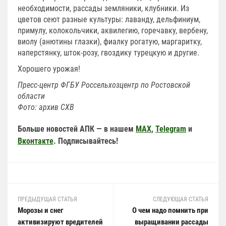
необходимости, рассады земляники, клубники. Из
цветов сеют разные культуры: лаванду, дельфиниум,
примулу, колокольчики, аквилегию, горечавку, вербену,
виолу (анютины глазки), фиалку рогатую, маргаритку,
наперстянку, шток-розу, гвоздику турецкую и другие.
Хорошего урожая!
Пресс-центр ФГБУ Россельхозцентр по Ростовской
области
Фото: архив СХВ
Больше новостей АПК — в нашем
MAX
,
Telegram
и
Вконтакте
. Подписывайтесь!
ПРЕДЫДУЩАЯ СТАТЬЯ
СЛЕДУЮЩАЯ СТАТЬЯ
Морозы и снег
О чем надо помнить при
активизируют вредителей
выращивании рассады