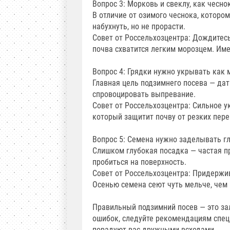
Вопрос 3: Морковь и свеклу, как чесно
В отличие от озимого чеснока, котор
набухнуть, но не прорасти.
Совет от Россельхозцентра: Дождитесь
почва схватится легким морозцем. Име
Вопрос 4: Грядки нужно укрывать как 
Главная цель подзимнего посева — да
спровоцировать выпревание.
Совет от Россельхозцентра: Сильное у
который защитит почву от резких пер
Вопрос 5: Семена нужно заделывать гл
Слишком глубокая посадка — частая пр
пробиться на поверхность.
Совет от Россельхозцентра: Придержи
Осенью семена сеют чуть мельче, чем 
Правильный подзимний посев — это зал
ошибок, следуйте рекомендациям спец
порадуют вас дружными всходами.