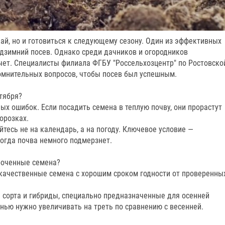
ай, но и готовиться к следующему сезону. Один из эффективных
одзимний посев. Однако среди дачников и огородников
чет. Специалисты филиала ФГБУ "Россельхозцентр" по Ростовско
омнительных вопросов, чтобы посев был успешным.
тября?
ых ошибок. Если посадить семена в теплую почву, они прорастут
орозках.
йтесь не на календарь, а на погоду. Ключевое условие —
огда почва немного подмерзнет.
роченные семена?
качественные семена с хорошим сроком годности от проверенны
е сорта и гибриды, специально предназначенные для осенней
енью нужно увеличивать на треть по сравнению с весенней.