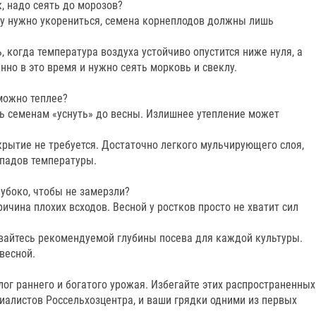
к, надо сеять до морозов?
ому нужно укорениться, семена корнеплодов должны лишь
, когда температура воздуха устойчиво опустится ниже нуля, а
нно в это время и нужно сеять морковь и свеклу.
можно теплее?
ть семенам «уснуть» до весны. Излишнее утепление может
крытие не требуется. Достаточно легкого мульчирующего слоя,
епадов температуры.
убоко, чтобы не замерзли?
ичина плохих всходов. Весной у ростков просто не хватит сил
вайтесь рекомендуемой глубины посева для каждой культуры.
весной.
ог раннего и богатого урожая. Избегайте этих распространенных
иалистов Россельхозцентра, и ваши грядки одними из первых