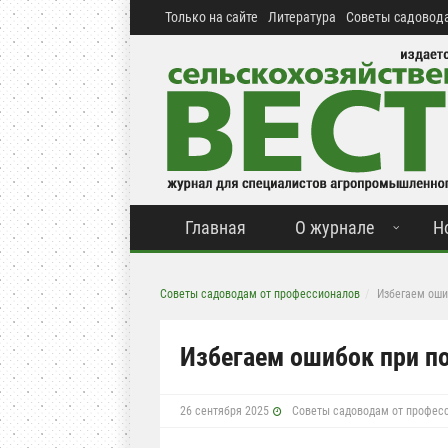
Только на сайте
Литература
Советы садовода
Главная
О журнале
Н
Советы садоводам от профессионалов
Избегаем оши
Избегаем ошибок при п
26 сентября 2025
Советы садоводам от профес