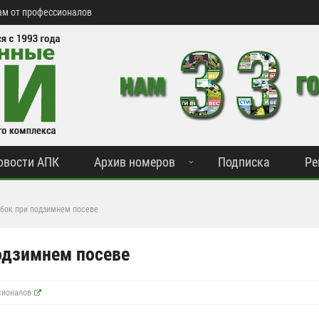
м от профессионалов
овости АПК
Архив номеров
Подписка
Ре
бок при подзимнем посеве
одзимнем посеве
сионалов