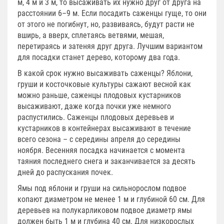
м, 4 м и 3 м, то высаживать их нужно друг от друга на
расстоянии 6–9 м. Если посадить саженцы гуще, то они
от этого не погибнут, но, развиваясь, будут расти не
вширь, а вверх, сплетаясь ветвями, мешая,
перетираясь и затеняя друг друга. Лучшим вариантом
для посадки станет дерево, которому два года.
В какой срок нужно высаживать саженцы? Яблони,
груши и косточковые культуры сажают весной как
можно раньше, саженцы плодовых кустарников
высаживают, даже когда почки уже немного
распустились. Саженцы плодовых деревьев и
кустарников в контейнерах высаживают в течение
всего сезона – с середины апреля до середины
ноября. Весенняя посадка начинается с момента
таяния последнего снега и заканчивается за десять
дней до распускания почек.
Ямы под яблони и груши на сильнорослом подвое
копают диаметром не менее 1 м и глубиной 60 см. Для
деревьев на полукарликовом подвое диаметр ямы
должен быть 1 м и глубина 40 см. Для низкорослых