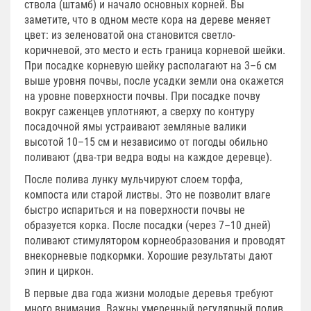
ствола (штамб) и начало основных корней. Вы
заметите, что в одном месте кора на дереве меняет
цвет: из зеленоватой она становится светло-
коричневой, это место и есть граница корневой шейки.
При посадке корневую шейку располагают на 3–6 см
выше уровня почвы, после усадки земли она окажется
на уровне поверхности почвы. При посадке почву
вокруг саженцев уплотняют, а сверху по контуру
посадочной ямы устраивают земляные валики
высотой 10–15 см и независимо от погоды обильно
поливают (два-три ведра воды на каждое деревце).
После полива лунку мульчируют слоем торфа,
компоста или старой листвы. Это не позволит влаге
быстро испариться и на поверхности почвы не
образуется корка. После посадки (через 7–10 дней)
поливают стимулятором корнеобразования и проводят
внекорневые подкормки. Хорошие результаты дают
эпин и циркон.
В первые два года жизни молодые деревья требуют
много внимания. Важны умеренный регулярный полив