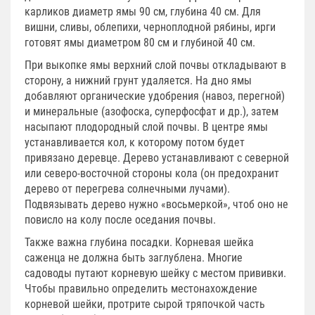
карликов диаметр ямы 90 см, глубина 40 см. Для
вишни, сливы, облепихи, черноплодной рябины, ирги
готовят ямы диаметром 80 см и глубиной 40 см.
При выкопке ямы верхний слой почвы откладывают в
сторону, а нижний грунт удаляется. На дно ямы
добавляют органические удобрения (навоз, перегной)
и минеральные (азофоска, суперфосфат и др.), затем
насыпают плодородный слой почвы. В центре ямы
устанавливается кол, к которому потом будет
привязано деревце. Дерево устанавливают с северной
или северо-восточной стороны кола (он предохранит
дерево от перегрева солнечными лучами).
Подвязывать дерево нужно «восьмеркой», чтоб оно не
повисло на колу после оседания почвы.
Также важна глубина посадки. Корневая шейка
саженца не должна быть заглублена. Многие
садоводы путают корневую шейку с местом прививки.
Чтобы правильно определить местонахождение
корневой шейки, протрите сырой тряпочкой часть