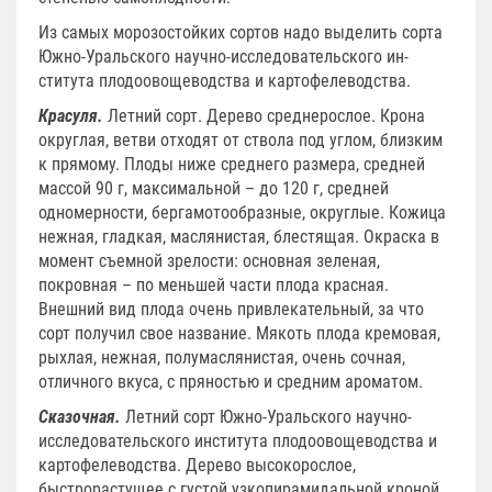
Из самых морозостойких сортов надо выделить сорта
Южно-Уральского научно-исследовательского ин­
ститута плодоовощеводства и картофелеводства.
Красуля.
Летний сорт. Дерево среднерослое. Крона
округлая, ветви отходят от ствола под углом, близким
к прямому. Плоды ниже среднего размера, средней
массой 90 г, максимальной – до 120 г, средней
одномерности, бергамотообразные, округлые. Кожица
нежная, гладкая, маслянистая, блестящая. Окраска в
момент съемной зрелости: основная зеленая,
покровная – по меньшей части плода красная.
Внешний вид плода очень привлекательный, за что
сорт получил свое название. Мякоть плода кремовая,
рыхлая, нежная, полумаслянистая, очень сочная,
отличного вкуса, с пряностью и средним ароматом.
Сказочная.
Летний сорт Южно-Уральского научно-
исследовательского института плодоовощеводства и
картофелеводства. Дерево высокорослое,
быстрорастущее с густой узкопирамидальной кроной.