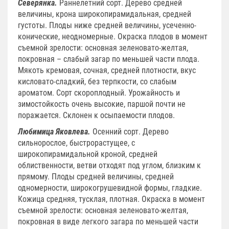
Северянка
.
Раннелетний сорт. Дерево средней
величины, крона широкопирамидальная, средней
густоты. Плоды ниже средней величины, усеченно-
конические, неодномерные. Окраска плодов в момент
съемной зрелости: основная зеленовато-желтая,
покровная – слабый загар по меньшей части плода.
Мякоть кремовая, сочная, средней плотности, вкус
кисловато-сладкий, без терпкости, со слабым
ароматом. Сорт скороплодный. Урожайность и
зимостойкость очень высокие, паршой почти не
поражается.
Склонен к осыпаемости плодов.
Любимица Яковлева.
Осенний сорт. Дерево
сильнорослое, быстрорастущее, с
широкопирамидальной кроной, средней
облиственности, ветви отходят под углом, близким к
прямому. Плоды средней величины, средней
одномерности, широкогрушевидной формы, гладкие.
Кожица средняя, тусклая, плотная. Окраска в момент
съемной зрелости: основная зеленовато-желтая,
покровная в виде легкого загара по меньшей части