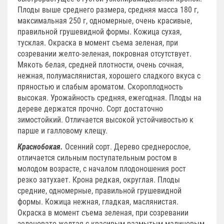
Плоды выше среднего размера, средняя масса 180 г,
максимальная 250 г, одномерные, очень красивые,
правильной грушевидной формы. Кожица сухая,
тусклая. Окраска в момент съема зеленая, при
созревании желто-зеленая, покровная отсутствует.
Мякоть белая, средней плотности, очень сочная,
нежная, полу­маслянистая, хорошего сладкого вкуса с
пряностью и слабым ароматом. Скороплодность
высокая. Урожайность средняя, ежегодная.
Плоды на
дереве держатся прочно. Сорт достаточно
зимостойкий. Отличается высокой устойчивостью к
парше и галловому клещу.
Краснобокая.
Осенний сорт. Дерево среднерослое,
отличается сильным поступательным ростом в
молодом возрасте, с началом плодоношения рост
резко затухает. Крона редкая, округлая. Плоды
средние, одномерные, правильной грушевидной
формы. Кожица нежная, гладкая, маслянистая.
Окраска в момент съема зеленая, при созревании
зеленовато-желтая с красивым размытым малиновым