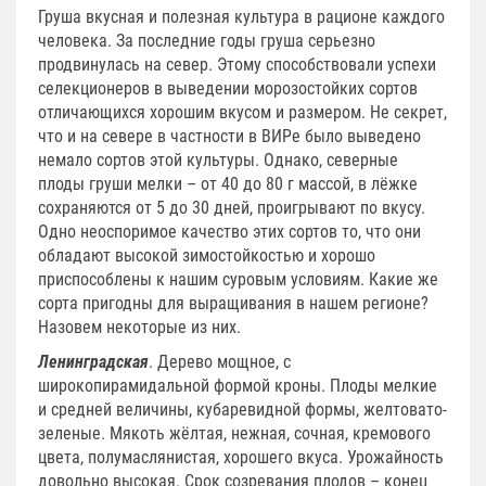
Груша вкусная и полезная культура в рационе каждого
человека. За последние годы груша серьезно
продвинулась на север. Этому способствовали успехи
селекционеров в выведении морозостойких сортов
отличающихся хорошим вкусом и размером. Не секрет,
что и на севере в частности в ВИРе было выведено
немало сортов этой культуры. Однако, северные
плоды груши мелки – от 40 до 80 г массой, в лёжке
сохраняются от 5 до 30 дней, проигрывают по вкусу.
Одно неоспоримое качество этих сортов то, что они
обладают высокой зимостойкостью и хорошо
приспособлены к нашим суровым условиям. Какие же
сорта пригодны для выращивания в нашем регионе?
Назовем некоторые из них.
Ленинградская
. Дерево мощное, с
широкопирамидальной формой кроны. Плоды мелкие
и средней величины, кубаревидной формы, желтовато-
зеленые. Мякоть жёлтая, нежная, сочная, кремового
цвета, полумаслянистая, хорошего вкуса. Урожайность
довольно высокая. Срок созревания плодов – конец