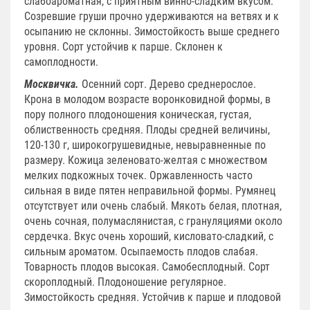
слабоароматная, с приятным винно-сладким вкусом.
Созревшие груши прочно удерживаются на ветвях и к
осыпанию не склонны. Зимостойкость выше среднего
уровня. Сорт устойчив к парше. Склонен к
самоплодности.
Москвичка.
Осенний сорт. Дерево среднерослое.
Крона в молодом возрасте воронковидной формы, в
пору полного плодоношения коническая, густая,
облиственность средняя. Плоды средней величины,
120-130 г, широкогрушевидные, невыравненные по
размеру. Кожица зеленовато-желтая с множеством
мелких подкожных точек. Оржавленность часто
сильная в виде пятен неправильной формы. Румянец
отсутствует или очень слабый. Мякоть белая, плотная,
очень сочная, полумаслянистая, с грануляциями около
сердечка. Вкус очень хороший, кисловато-сладкий, с
сильным ароматом. Осыпаемость плодов слабая.
Товарность плодов высокая. Самобесплодный. Сорт
скороплодный. Плодоношение регулярное.
Зимостойкость средняя. Устойчив к парше и плодовой