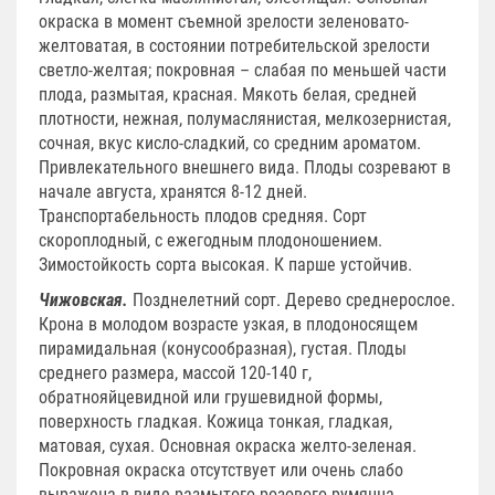
окраска в момент съемной зрелости зеленовато-
желтоватая, в состоянии потребительской зрелости
светло-желтая; покровная – слабая по меньшей части
плода, размытая, красная. Мякоть белая, средней
плотности, нежная, полумаслянистая, мелкозернистая,
сочная, вкус кисло-сладкий, со средним ароматом.
Привлекательного внешнего вида. Плоды созревают в
начале августа, хранятся 8-12 дней.
Транспортабельность плодов средняя. Сорт
скороплодный, с ежегодным плодоношением.
Зимостойкость сорта высокая. К парше устойчив.
Чижовская.
Позднелетний сорт. Дерево среднерослое.
Крона в молодом возрасте узкая, в плодоносящем
пирамидальная (конусообразная), густая. Плоды
среднего размера, массой 120-140 г,
обратнояйцевидной или грушевидной формы,
поверхность гладкая. Кожица тонкая, гладкая,
матовая, сухая. Основная окраска желто-зеленая.
Покровная окраска отсутствует или очень слабо
выражена в виде размытого розового румянца.