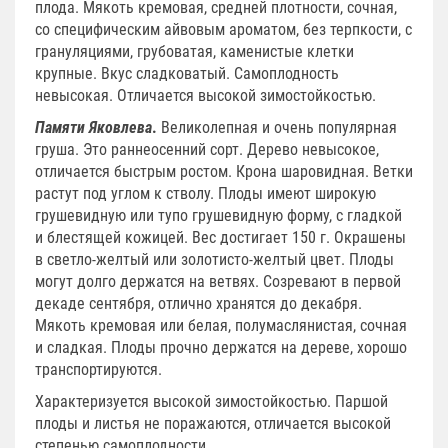
плода. Мякоть кремовая, средней плотности, сочная,
со специфическим айвовым ароматом, без терпкости, с
грануляциями, грубоватая, каменистые клетки
крупные. Вкус сладковатый. Самоплодность
невысокая. Отличается высокой зимостойкостью.
Памяти Яковлева
.
Великолепная и очень популярная
груша. Это раннеосенний сорт. Дерево невысокое,
отличается быстрым ростом. Крона шаровидная. Ветки
растут под углом к стволу. Плоды имеют широкую
грушевидную или тупо грушевидную форму, с гладкой
и блестящей кожицей. Вес достигает 150 г. Окрашены
в светло-желтый или золотисто-желтый цвет. Плоды
могут долго держатся на ветвях. Созревают в первой
декаде сентября, отлично хранятся до декабря.
Мякоть кремовая или белая, полумаслянистая, сочная
и сладкая. Плоды прочно держатся на дереве, хорошо
транспортируются.
Характеризуется высокой зимостойкостью. Паршой
плоды и листья не поражаются, отличается высокой
степенью самоплодности.