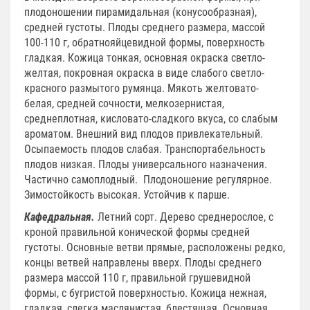
плодоношении пирамидальная (конусообразная),
средней густоты. Плоды среднего размера, массой
100-110 г, обратнояйцевидной формы, поверхность
гладкая. Кожица тонкая, основная окраска светло-
желтая, покровная окраска в виде слабого светло-
красного размытого румянца. Мякоть желтовато-
белая, средней сочности, мелкозернистая,
среднеплотная, кисловато-сладкого вкуса, со слабым
ароматом. Внешний вид плодов привлекательный.
Осыпаемость плодов слабая. Транспортабельность
плодов низкая. Плоды универсального назначения.
Частично самоплодный. Плодоношение регулярное.
Зимостойкость высокая. Устойчив к парше.
Кафедральная.
Летний сорт. Дерево среднерослое, с
кроной правильной конической формы средней
густоты. Основные ветви прямые, расположены редко,
концы ветвей направлены вверх. Плоды среднего
размера массой 110 г, правильной грушевидной
формы, с бугристой поверхностью. Кожица нежная,
гладкая, слегка маслянистая, блестящая. Основная