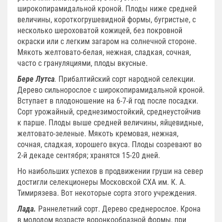
широкопирамидальной кроной. Плоды ниже средней
величины, короткогрушевидной формы, бугристые, с
несколько шероховатой кожицей, без покровной
окраски или с легким загаром на солнечной стороне.
Мякоть желтовато-белая, нежная, сладкая, сочная,
часто с грануляциями, плоды вкусные.
Бере Лутса
.
Прибалтийский сорт народной селекции.
Дерево сильнорослое с широкопирамидальной кроной.
Вступает в плодоношение на 6-7-й год после посадки.
Сорт урожайный, среднезимостойкий, среднеустойчив
к парше. Плоды выше средней величины, яйцевидные,
желтовато-зеленые. Мякоть кремовая, нежная,
сочная, сладкая, хорошего вкуса. Плоды созревают во
2-й декаде сентября; хранятся 15-20 дней.
Но наибольших успехов в продвижении груши на север
достигли селекционеры Московской СХА им. К. А.
Тимирязева. Вот некоторые сорта этого учреждения.
Лада.
Раннелетний сорт. Дерево среднерослое. Крона
в молодом возрасте воронкообразной формы, при