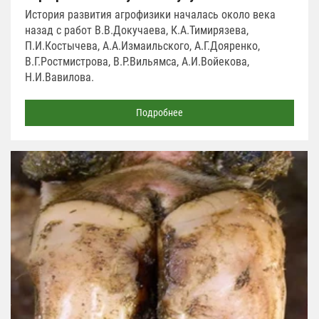
История развития агрофизики началась около века
назад с работ В.В.Докучаева, К.А.Тимирязева,
П.И.Костычева, А.А.Измаильского, А.Г.Дояренко,
В.Г.Ростмистрова, В.Р.Вильямса, А.И.Войекова,
Н.И.Вавилова.
Подробнее