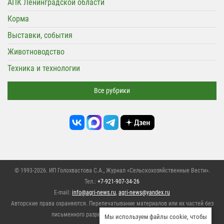
АПК Ленинградской области
Корма
Выставки, события
Животноводство
Техника и технологии
Все рубрики
© 1993-2026. ИП Голохвастова С.А.,
Журнал «Сельскохозяйственные Вести»
.
Тел.:
+7-921-907-34-26
E-mail:
info@agri-news.ru
,
agri-news@yandex.ru
Авторские права охраняются. Перепечатывание материалов или их частей без
письменного разрешения редакции запрещено,
Мы используем файлы cookie, чтобы