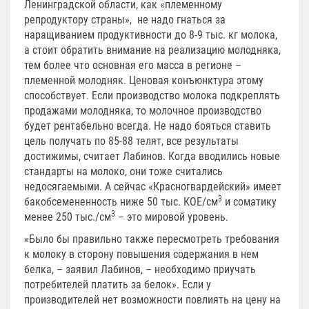
Ленинградской области, как «племенному
репродуктору страны», не надо гнаться за
наращиванием продуктивности до 8-9 тыс. кг молока,
а стоит обратить внимание на реализацию молодняка,
тем более что основная его масса в регионе –
племенной молодняк. Ценовая конъюнктура этому
способствует. Если производство молока подкреплять
продажами молодняка, то молочное производство
будет рентабельно всегда. Не надо бояться ставить
цель получать по 85-88 телят, все результаты
достижимы, считает Лабинов. Когда вводились новые
стандарты на молоко, они тоже считались
недосягаемыми. А сейчас «Красногвардейский» имеет
3
бакобсемененность ниже 50 тыс. КОЕ/см
и соматику
3
менее 250 тыс./см
– это мировой уровень.
«Было бы правильно также пересмотреть требования
к молоку в сторону повышения содержания в нем
белка, – заявил Лабинов, – необходимо приучать
потребителей платить за белок». Если у
производителей нет возможности повлиять на цену на