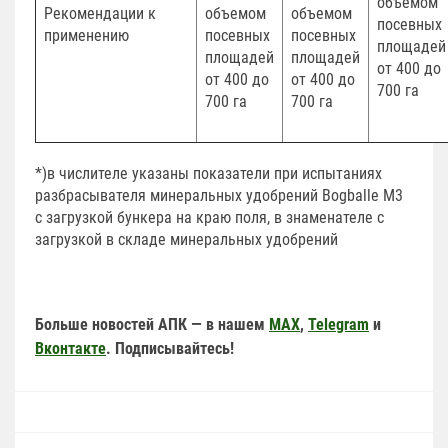
объемом
Рекомендации к
объемом
объемом
посевных
применению
посевных
посевных
площадей
площадей
площадей
от 400 до
от 400 до
от 400 до
700 га
700 га
700 га
*)в числителе указаны показатели при испытаниях
разбрасывателя минеральных удобрений Bogballe М3
с загрузкой бункера на краю поля, в знаменателе с
загрузкой в складе минеральных удобрений
Больше новостей АПК — в нашем
MAX
,
Telegram
и
Вконтакте
. Подписывайтесь!