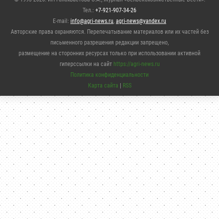
Тел.:
+7-921-907-34-26
E-mail:
info@agri-news.ru
,
agri-news@yandex.ru
Авторские права охраняются. Перепечатывание материалов или их частей без
письменного разрешения редакции запрещено,
размещение на сторонних ресурсах только при использовании активной
гиперссылки на сайт
https://agri-news.ru
Политика конфиденциальности
Карта сайта
|
RSS