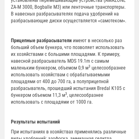
установлены перемешивающие устройства (AMAZONE
ZA-M 3000, Bogballe М3) или ленточные транспортеры.
В навесных разбрасывателях подача удобрений на
разбрасывающие диски осуществляется «самотеком».
Прицепные разбрасыватели
имеют в несколько раз
больший объем бункера, что позволяет использовать
их хозяйствами с большими площадями. К примеру,
навесной разбрасыватель MDS 19.1m с самым
3
маленьким бункером, объемом 0,9 м
целесообразнее
использовать хозяйствам с обрабатываемыми
площадями от 400 до 700 га, а полуприцепной
разбрасыватель, прошедший испытания Bredal K105 с
3
бункером объемом 11,3 м
, целесообразнее
использовать с площадями от 1000 га.
Результаты испытаний
При испытаниях в хозяйствах применялись различные
виды удобрений: азофоска, аммиачная селитра,