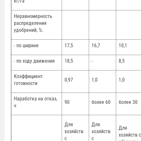
кг/га
Неравномерность
распределения
удобрений, %:
- по ширине
17,5
16,7
10,1
- по ходу движения
18,5
-
8,5
Коэффициент
0,97
1,0
1,0
готовности
Наработка на отказ,
90
более 60
более 30
ч
Для
Для
Для
хозяйств
хозяйств
хозяйств с
с
с