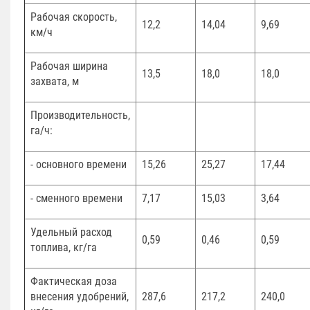
Рабочая скорость,
12,2
14,04
9,69
км/ч
Рабочая ширина
13,5
18,0
18,0
захвата, м
Производительность,
га/ч:
- основного времени
15,26
25,27
17,44
- сменного времени
7,17
15,03
3,64
Удельный расход
0,59
0,46
0,59
топлива, кг/га
Фактическая доза
внесения удобрений,
287,6
217,2
240,0