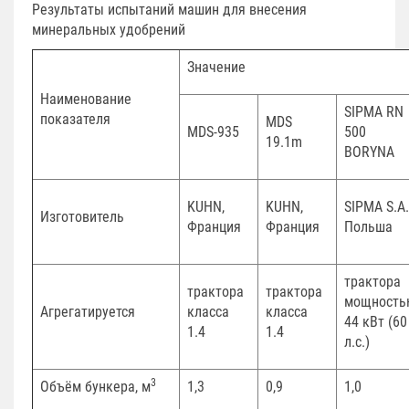
Результаты испытаний машин для внесения
минеральных удобрений
Значение
Наименование
SIPMA RN
показателя
MDS
MDS-935
500
19.1m
BORYNA
KUHN,
KUHN,
SIPMA S.A.
Изготовитель
Франция
Франция
Польша
трактора
трактора
трактора
мощность
Агрегатируется
класса
класса
44 кВт (60
1.4
1.4
л.с.)
3
Объём бункера, м
1,3
0,9
1,0