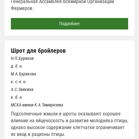
Генеральная Ассамблея Всемирной Организации
Фермеров.
Подробнее
Шрот для бройлеров
Н.П.Буряков
д. б. н.
М.А.Бурякова
к. с.-х. н.
А.С.Заикина
к. б. н.
МСХА имени К.А.Тимирязева
Подсолнечные жмыхи и шроты оказывают хорошее
влияние на яйценоскость и развитие молодняка птицы,
однако высокое содержание клетчатки ограничивает
их ввод в рационы птицы.