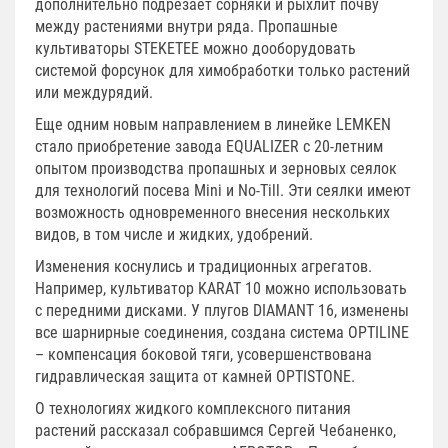
дополнительно подрезает сорняки и рыхлит почву
между растениями внутри ряда. Пропашные
культиваторы STEKETEE можно дооборудовать
системой форсунок для химобработки только растений
или междурядий.
Еще одним новым направлением в линейке LEMKEN
стало приобретение завода EQUALIZER с 20-летним
опытом производства пропашных и зерновых сеялок
для технологий посева Mini и No-Till. Эти сеялки имеют
возможность одновременного внесения нескольких
видов, в том числе и жидких, удобрений.
Изменения коснулись и традиционных агрегатов.
Например, культиватор KARAT 10 можно использовать
с передними дисками. У плугов DIAMANT 16, изменены
все шарнирные соединения, создана система OPTILINE
– компенсация боковой тяги, усовершенствована
гидравлическая защита от камней OPTISTONE.
О технологиях жидкого комплексного питания
растений рассказал собравшимся Сергей Чебаненко,