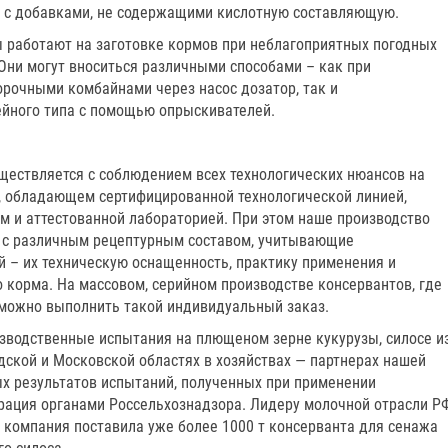
 с добавками, не содержащими кислотную составляющую.
 работают на заготовке кормов при неблагоприятных погодных
Они могут вноситься различными способами – как при
рочными комбайнами через насос дозатор, так и
йного типа с помощью опрыскивателей.
ществляется с соблюдением всех технологических нюансов на
, обладающем сертифицированной технологической линией,
 и аттестованной лабораторией. При этом наше производство
ы с различным рецептурным составом, учитывающие
 – их техническую оснащенность, практику применения и
 корма. На массовом, серийном производстве консервантов, где
можно выполнить такой индивидуальный заказ.
водственные испытания на плющеном зерне кукурузы, силосе и
дской и Московской областях в хозяйствах — партнерах нашей
х результатов испытаний, полученных при применении
трация органами Россельхознадзора. Лидеру молочной отрасли Р
а компания поставила уже более 1000 т консерванта для сенажа