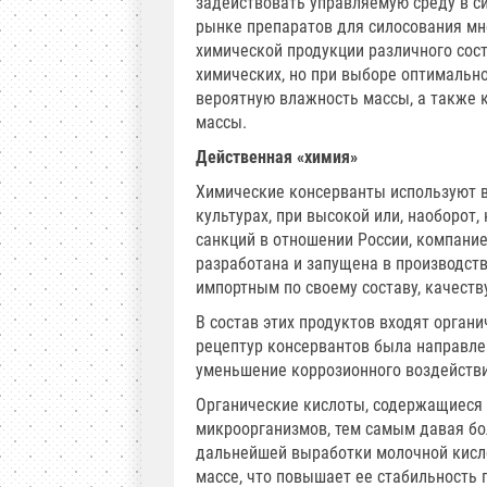
задействовать управляемую среду в с
рынке препаратов для силосования мн
химической продукции различного сос
химических, но при выборе оптимально
вероятную влажность массы, а также 
массы.
Действенная «химия»
Химические консерванты используют в
культурах, при высокой или, наоборот
санкций в отношении России, компани
разработана и запущена в производст
импортным по своему составу, качеств
В состав этих продуктов входят орган
рецептур консервантов была направле
уменьшение коррозионного воздействи
Органические кислоты, содержащиеся 
микроорганизмов, тем самым давая бо
дальнейшей выработки молочной кисло
массе, что повышает ее стабильность 