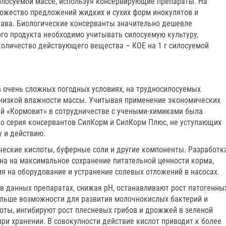
илосуемой массе, используя консервирующие препараты. На
ожество предложений жидких и сухих форм инокулятов и
тава. Биологические консерванты значительно дешевле
го продукта необходимо учитывать силосуемую культуру,
количество действующего вещества – КОЕ на 1 г силосуемой
 очень сложных погодных условиях, на трудносилосуемых
, низкой влажности массы. Учитывая применение экономических
ей «Кормовит» в сотрудничестве с учеными-химиками была
во серия консервантов СилКорм и СилКорм Плюс, не уступающих
у и действию.
ические кислоты, буферные соли и другие компоненты. Разработк
на на максимальное сохранение питательной ценности корма,
я на оборудование и устранение солевых отложений в насосах.
в данных препаратах, снижая рН, останавливают рост патогенны
льше возможности для развития молочнокислых бактерий и
ты, ингибируют рост плесневых грибов и дрожжей в зеленой
при хранении. В совокупности действие кислот приводит к более