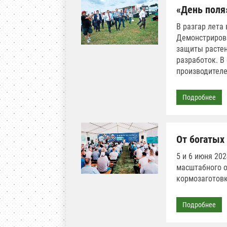
«День поля
В разгар лета
Демонстрирова
защиты растен
разработок. В
производителе
Подробнее
От богатых
5 и 6 июня 20
масштабного о
кормозаготовк
Подробнее