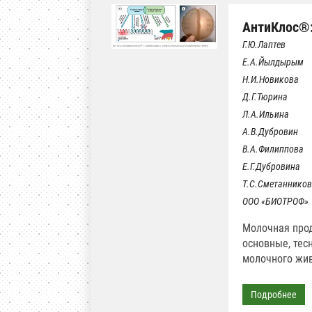
АнтиКлос®:
Г.Ю.Лаптев
Е.А.Йылдырым
Н.И.Новикова
Д.Г.Тюрина
Л.А.Ильина
А.В.Дубровин
В.А.Филиппова
Е.Г.Дубровина
Т.С.Сметанников
ООО «БИОТРОФ»
Молочная прод
основные, тес
молочного жив
Подробнее