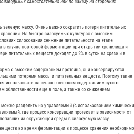
 производимых самостоятельно или по заказу на сторонних
ь зеленую массу. Очень важно сократить потери питательных
 хранении. На быстро силосуемых культурах с высоким
словиях силосования снижение питательности на этапе
 а в случае повторной ферментации при открытии хранилища и
ри питательных веществ доходят до 2% в сутки на срезе и в
корма с высоким содержанием протеина, они консервируются
большими потерями массы и питательных веществ. Поэтому такие
тся использовать на сенаж с высоким содержанием сухого
ем облиственности еще в поле, а также со снижением
 можно разделить на управляемый (с использованием химически
авляемый, где процесс консервации протекает в зависимости от
попавших из окружающей среды в силосуемую массу.
веществ во время ферментации в процессе хранения необходимо