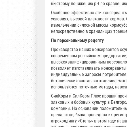
быстрому понижению рН по сравнению
Особенно эффективно эти консерванты
условиях, высокой влажности кормов. 
измельчении силосной массы кормоубо
непосредственно в хранилищах транше
По персональному рецепту
Производство наших консервантов осу
современном российском предприятии
высококвалифицированным персоналом
позволяет изготавливать консервант
индивидуальные запросы потребителей
ботанический состав заготавливаемого
используются поточные методы, невоз
СилКорм и СилКорм Плюс прошли произ
злаковых и бобовых культур в Белгоро
компании. На основании положительны
препаратов, была проведена их регис
агрохолдингу «Степь» в этом году наш