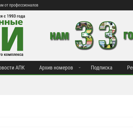
м от профессионалов
овости АПК
Архив номеров
Подписка
Ре