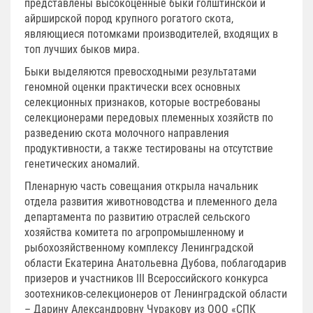
представлены высокоценные быки голштинской и
айрширской пород крупного рогатого скота,
являющиеся потомками производителей, входящих в
топ лучших быков мира.
Быки выделяются превосходными результатами
геномной оценки практически всех основных
селекционных признаков, которые востребованы
селекционерами передовых племенных хозяйств по
разведению скота молочного направления
продуктивности, а также тестированы на отсутствие
генетических аномалий.
Пленарную часть совещания открыла начальник
отдела развития животноводства и племенного дела
департамента по развитию отраслей сельского
хозяйства комитета по агропромышленному и
рыбохозяйственному комплексу Ленинградской
области Екатерина Анатольевна Дубова, поблагодарив
призеров и участников III Всероссийского конкурса
зоотехников-селекционеров от Ленинградской области
– Дарину Александровну Чуракову из ООО «СПК