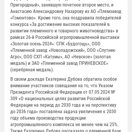
Пригородный», занявшую почетное второе место, и
Анастасию Александровну Назарову из АО «Племзавод
«Гомонтово». Кроме того, она поздравила победителей
конкурса «За достижение высоких показателей в
развитии племенного и товарного животноводства» в
рамках 26-й Российской агропромышленной выставки
«Золотая осень-2024»: СПК «Будогощь», ООО
«Племенной завод «Новоладожский», ООО «Спутник-
Агро», ООО СХП «Катумы», АО «Невское» (золотая
медаль) и ЗАО «Племенной завод ПРИНЕВСКОЕ»
(серебряная медаль).
В своем докладе Екатерина Дубова обратила особое
внимание участников совещания на то, что Указом
Президента Российской Федерации от 07.05.2024 №
309 «О национальных целях развития Российской
Федерации на период до 2030 года и на перспективу
до 2036 года» поставлена задача увеличения к 2030
году объема производства продукции
агропромышленного комплекса не менее чем на 25%.
Также Екатерина Дубова рассказала о племенной базе