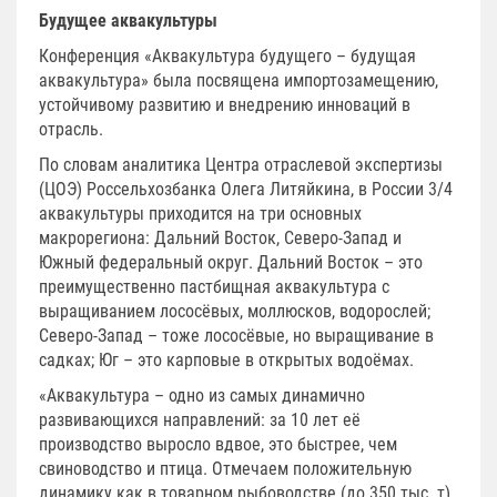
Будущее аквакультуры
Конференция «Аквакультура будущего – будущая
аквакультура» была посвящена импортозамещению,
устойчивому развитию и внедрению инноваций в
отрасль.
По словам аналитика Центра отраслевой экспертизы
(ЦОЭ) Россельхозбанка Олега Литяйкина, в России 3/4
аквакультуры приходится на три основных
макрорегиона: Дальний Восток, Северо-Запад и
Южный федеральный округ. Дальний Восток – это
преимущественно пастбищная аквакультура с
выращиванием лососёвых, моллюсков, водорослей;
Северо-Запад – тоже лососёвые, но выращивание в
садках; Юг – это карповые в открытых водоёмах.
«Аквакультура – одно из самых динамично
развивающихся направлений: за 10 лет её
производство выросло вдвое, это быстрее, чем
свиноводство и птица. Отмечаем положительную
динамику как в товарном рыбоводстве (до 350 тыс. т),