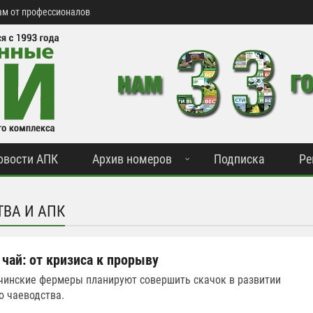
м от профессионалов
овости АПК
Архив номеров
Подписка
Ре
ТВА И АПК
чай: от кризиса к прорыву
очинские фермеры планируют совершить скачок в развитии
о чаеводства.