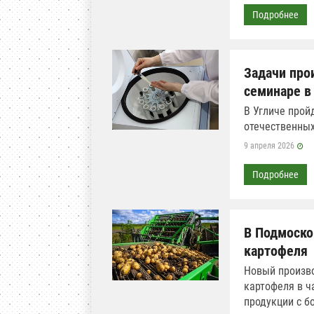
Подробнее
Задачи про
семинаре в
В Угличе прой
отечественных
9 апреля 2026
Подробнее
В Подмоско
картофеля
Новый произв
картофеля в ч
продукции с б