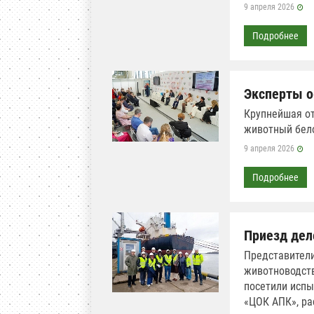
9 апреля 2026
Подробнее
Эксперты о
Крупнейшая от
животный бело
9 апреля 2026
Подробнее
Приезд дел
Представители
животноводств
посетили испы
«ЦОК АПК», ра