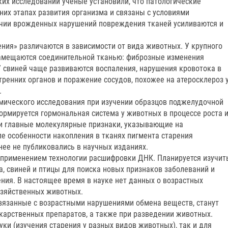
ких исследований ученые установили, что патологические
них этапах развития организма и связаны с условиями
чии врожденных нарушений повреждения тканей усиливаются и
ния» различаются в зависимости от вида животных. У крупного
замещаются соединительной тканью: фиброзные изменения
У свиней чаще развиваются воспаления, нарушения кровотока в
тренних органов и поражение сосудов, похожее на атеросклероз 
.
мического исследования при изучении образцов поджелудочной
ормируется гормональная система у животных в процессе роста 
ли главные молекулярные признаки, указывающие на
е особенности накопления в тканях пигмента старения
нее не публиковались в научных изданиях.
 применением технологии расшифровки ДНК. Планируется изучит
та, свиней и птицы для поиска новых признаков заболеваний и
ния. В настоящее время в науке нет данных о возрастных
озяйственных животных.
вязанные с возрастными нарушениями обмена веществ, станут
арственных препаратов, а также при разведении животных.
и (изучения старения у разных видов животных), так и для