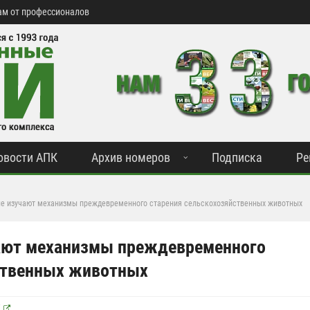
м от профессионалов
овости АПК
Архив номеров
Подписка
Ре
ые изучают механизмы преждевременного старения сельскохозяйственных животных
чают механизмы преждевременного
ственных животных
К