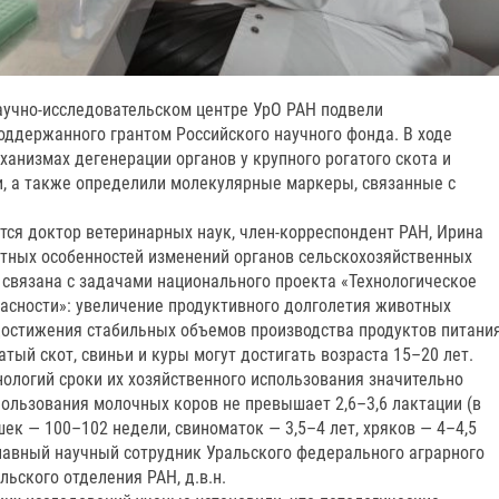
учно-исследовательском центре УрО РАН подвели
оддержанного грантом Российского научного фонда. В ходе
анизмах дегенерации органов у крупного рогатого скота и
, а также определили молекулярные маркеры, связанные с
тся доктор ветеринарных наук, член-корреспондент РАН, Ирина
тных особенностей изменений органов сельскохозяйственных
 связана с задачами национального проекта «Технологическое
асности»: увеличение продуктивного долголетия животных
остижения стабильных объемов производства продуктов питания
тый скот, свиньи и куры могут достигать возраста 15–20 лет.
ологий сроки их хозяйственного использования значительно
пользования молочных коров не превышает 2,6–3,6 лактации (в
шек — 100–102 недели, свиноматок — 3,5–4 лет, хряков — 4–4,5
главный научный сотрудник Уральского федерального аграрного
льского отделения РАН, д.в.н.