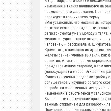
В ходе морфологических и биохимичес
изменения в тканях начинаются на ран
промышленного содержания. При нали
переходят в хроническую форму.
«Мы установили, что механизмы «старе
рогатого скота поврежденные ткани 
регистрируются уже у молодых телят. 
мелких сосудах, а также ожирение вну
человека», — рассказала И. Шкуратова
Кроме того, с помощью иммуногистохи
железы свиней ученые выявили, как ф
развития. А также впервые определи
преждевременное старение, в том числ
(липофусцина) и жиров. Эти данные ра
Коллектив ученых продолжит работу с
больше генов у крупного рогатого ско
разработки современных методик лече
изменениях в работе генов у сельскох
Выявленные генетические признаки, с
важным открытием для разработки лек
Полученные данные важны как для наук