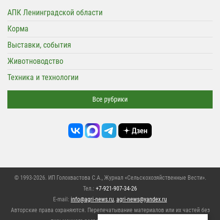
АПК Ленинградской области
Корма
Выставки, события
Животноводство
Техника и технологии
Все рубрики
© 1993-2026. ИП Голохвастова С.А.,
Журнал «Сельскохозяйственные Вести»
.
Тел.:
+7-921-907-34-26
E-mail:
info@agri-news.ru
,
agri-news@yandex.ru
Авторские права охраняются. Перепечатывание материалов или их частей без