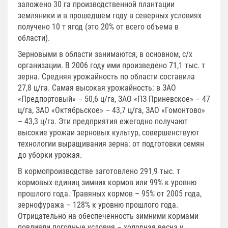
заложено 30 га производственной плантации
земляники и в прошедшем году в северных условиях
получено 10 т ягод (это 20% от всего объема в
области).
Зерновыми в области занимаются, в основном, с/х
организации. В 2006 году ими произведено 71,1 тыс. т
зерна. Средняя урожайность по области составила
27,8 ц/га. Самая высокая урожайность: в ЗАО
«Предпортовый» – 50,6 ц/га, ЗАО «ПЗ Приневское» – 47
ц/га, ЗАО «Октябрьское» – 43,7 ц/га, ЗАО «Гомонтово»
– 43,3 ц/га. Эти предприятия ежегодно получают
высокие урожаи зерновых культур, совершенствуют
технологии выращивания зерна: от подготовки семян
до уборки урожая.
В кормопроизводстве заготовлено 291,9 тыс. т
кормовых единиц зимних кормов или 99% к уровню
прошлого года. Травяных кормов – 95% от 2005 года,
зернофуража – 128% к уровню прошлого года.
Отрицательно на обеспеченность зимними кормами
повлияли погодные условия – холодная весна и