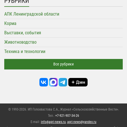
РУБРИКИ
АПК Ленинградской области
Корма
Выставки, события
Животноводство
Техника и технологии
Все рубрики
© 1993-2026. ИП Голохвастова С.А.,
Журнал «Сельскохозяйственные Вести»
.
Тел.:
+7-921-907-34-26
E-mail:
info@agri-news.ru
,
agri-news@yandex.ru