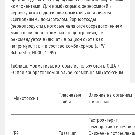
компонентами. Для комбикормов, зерносмесей и
зернофуража содержание вомитоксина является
«сигнальным» показателем. Зерноотходы
(зернопродукты), которые являются сосредоточением
микотоксинов в огромных концентрациях, не
рекомендуется включать в рацион скота как
напрямую, так и в составе комбикормов (J. W.
Schroeder, NDSU, 1999).
Таблица. Нормативы, которые используются в США и
ЕС при лабораторном анализе кормов на микотоксины
Плесневые
Влияние на организм
Микотоксин
грибы
животных
Гастроэнтерит
Геморрагии кишечник
T-2
Fusarium
Снижение потреблени