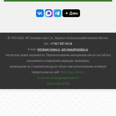
© 1993-2026. ИП Голохвастова С.А.,
Журнал «Сельскохозяйственные Вести»
.
Тел.:
+7-921-907-34-26
E-mail:
info@agri-news.ru
,
agri-news@yandex.ru
Авторские права охраняются. Перепечатывание материалов или их частей без
письменного разрешения редакции запрещено,
размещение на сторонних ресурсах только при использовании активной
гиперссылки на сайт
https://agri-news.ru
Политика конфиденциальности
Карта сайта
|
RSS