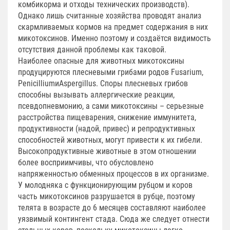
комбикорма и отходы технических производств).
Однако лишь считанные хозяйства проводят анализ
скармливаемых кормов на предмет содержания в них
микотоксинов. Именно поэтому и создаётся видимость
отсутствия данной проблемы как таковой.
Наиболее опасные для животных микотоксины
продуцируются плесневыми грибами родов Fusarium,
PenicilliumиAspergillus. Споры плесневых грибов
способны вызывать аллергические реакции,
псевдопневмонию, а сами микотоксины – серьезные
расстройства пищеварения, снижение иммунитета,
продуктивности (надой, привес) и репродуктивных
способностей животных, могут привести к их гибели.
Высокопродуктивные животные в этом отношении
более восприимчивы, что обусловлено
напряженностью обменных процессов в их организме.
У молодняка с функционирующим рубцом и коров
часть микотоксинов разрушается в рубце, поэтому
телята в возрасте до 6 месяцев составляют наиболее
уязвимый контингент стада. Сюда же следует отнести