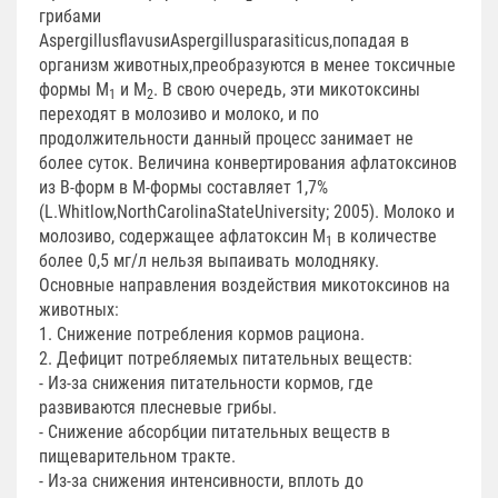
грибами
AspergillusflavusиAspergillusparasiticus,попадая в
организм животных,преобразуются в менее токсичные
формы М
и М
. В свою очередь, эти микотоксины
1
2
переходят в молозиво и молоко, и по
продолжительности данный процесс занимает не
более суток. Величина конвертирования афлатоксинов
из В-форм в М-формы составляет 1,7%
(L.Whitlow,NorthCarolinaStateUniversity; 2005). Молоко и
молозиво, содержащее афлатоксин М
в количестве
1
более 0,5 мг/л нельзя выпаивать молодняку.
Основные направления воздействия микотоксинов на
животных:
1. Снижение потребления кормов рациона.
2. Дефицит потребляемых питательных веществ:
- Из-за снижения питательности кормов, где
развиваются плесневые грибы.
- Снижение абсорбции питательных веществ в
пищеварительном тракте.
- Из-за снижения интенсивности, вплоть до