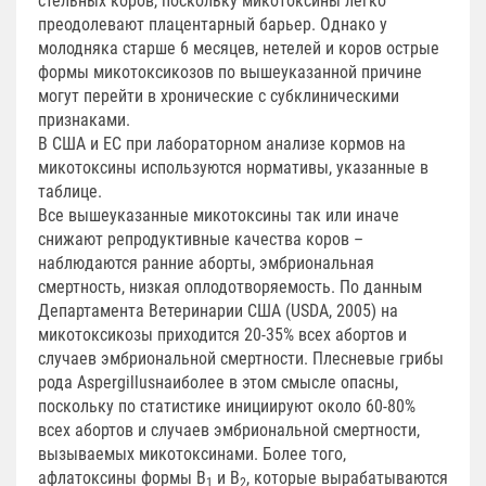
стельных коров, поскольку микотоксины легко
преодолевают плацентарный барьер. Однако у
молодняка старше 6 месяцев, нетелей и коров острые
формы микотоксикозов по вышеуказанной причине
могут перейти в хронические с субклиническими
признаками.
В США и ЕС при лабораторном анализе кормов на
микотоксины используются нормативы, указанные в
таблице.
Все вышеуказанные микотоксины так или иначе
снижают репродуктивные качества коров –
наблюдаются ранние аборты, эмбриональная
смертность, низкая оплодотворяемость. По данным
Департамента Ветеринарии США (USDA, 2005) на
микотоксикозы приходится 20-35% всех абортов и
случаев эмбриональной смертности. Плесневые грибы
рода Aspergillusнаиболее в этом смысле опасны,
поскольку по статистике инициируют около 60-80%
всех абортов и случаев эмбриональной смертности,
вызываемых микотоксинами. Более того,
афлатоксины формы В
и В
, которые вырабатываются
1
2