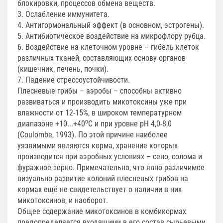
блокировки, процессов обмена веществ.
3. Ослабление иммунитета.
4. Антигормональный эффект (в основном, эстрогены).
5. Антибиотическое воздействие на микрофлору рубца.
6. Воздействие на клеточном уровне – гибель клеток
различных тканей, составляющих основу органов
(кишечник, печень, почки).
7. Падение стрессоустойчивости.
Плесневые грибы – аэробы – способны активно
развиваться и производить микотоксины уже при
влажности от 12-15%, в широком температурном
о
диапазоне +10...+40
С и при уровне рН 4,0-8,0
(Coulombe, 1993). По этой причине наиболее
уязвимыми являются корма, хранение которых
производится при аэробных условиях – сено, солома и
фуражное зерно. Примечательно, что явно различимое
визуально развитие колоний плесневых грибов на
кормах ещё не свидетельствует о наличии в них
микотоксинов, и наоборот.
Общее содержание микотоксинов в комбикормах
предопределяется входящими в его состав сырьевыми