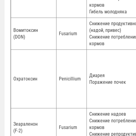
кормов
Гибель молодняка
Снижение продуктивн
Вомитоксин
(надой, привес)
Fusarium
(DON)
Снижение потреблени
кормов
Диарея
Охратоксин
Penicillium
Поражение почек
Снижение надоев
Снижение потреблени
Зеараленон
Fusarium
кормов
(F-2)
Снижение репродукти