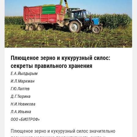
Плющеное зерно и кукурузный силос:
секреты правильного хранения
Е.А.Йылдырым
И.Л.Маркман
Г.Ю.Лаптев
Д.Г.Тюрина
Н.И.Новикова
Л.А.Ильина
ООО «БИОТРОФ»
Плющеное зерно и кукурузный силос значительно