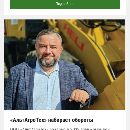
Подробнее
«АльтАгроТех» набирает обороты
ООО «АльтАгроТех» создано в 2022 году командой