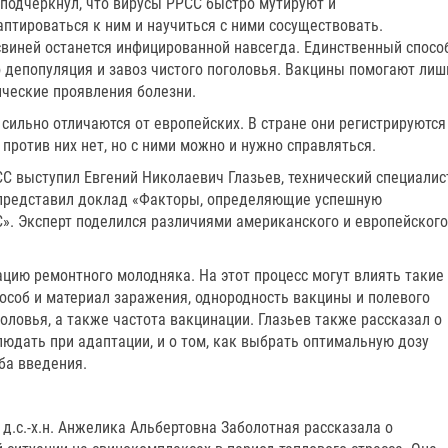
н подчеркнул, что вирусы РРСС быстро мутируют и
птироваться к ним и научиться с ними сосуществовать.
виней останется инфицированной навсегда. Единственный спосо
то депопуляция и завоз чистого поголовья. Вакцины помогают лиш
ические проявления болезни.
сильно отличаются от европейских. В стране они регистрируются
 против них нет, но с ними можно и нужно справляться.
С выступил Евгений Николаевич Глазьев, технический специалис
 представил доклад «Факторы, определяющие успешную
». Эксперт поделился различиями американского и европейского
цию ремонтного молодняка. На этот процесс могут влиять такие
пособ и материал заражения, однородность вакцины и полевого
головья, а также частота вакцинации. Глазьев также рассказал о
юдать при адаптации, и о том, как выбрать оптимальную дозу
оба введения.
 д.с.-х.н. Анжелика Альбертовна Заболотная рассказала о