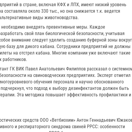
дприятий в стране, включая КФХ и ЛПХ, имеют низкий уровень
 составляла около 330 тыс., но она снижается т.к. ведется
 альтернативные виды животноводства.
ЧС необходимо внедрять превентивные меры. Каждое
азработать свой план биологической безопасности, учитывая
Особое внимание следует уделить созданию буферной зоны вокруг
ую базу для дикого кабана. Сотрудники предприятий не должны
билеты на отстрел кабана. Многие компании уже включают такие
х работников.
тант ГК ВИК Павел Анатольевич Филиппов рассказал о системно
безопасности на свиноводческих предприятиях. Эксперт отметил
многоуровневого обучения персонала и научно обоснованного
подчеркнул, что подход к выбору дезинфектантов должен быть
терапии. Эта методика повышает эффективность профилактики и
.
остических средств ООО «Ветбиохим» Антон Геннадьевич Южако
ивного и респираторного синдрома свиней РРСС: особенности