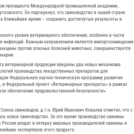
вом президента Международной промышленной академии,
тковского. Он подчеркнул, что свиноводство в нашей стране
на ближайшее время – сохранить достигнутые результаты и
окого уровня ветеринарного обеспечения, особенно в части
оля инфекций. Важным направлением является импортозамещение
вакцины против опасных болезней животных, совершенствуется
инарии.
та ветеринарной продукции введены два новых механизма
ологий производства лекарственных препаратов для
ющая Федеральную научно-техническую программу развития
ды, и Федеральный проект «Ветеринарные препараты» в рамках
кое обеспечение продовольственной безопасности».
оюза свиноводов, д.т.н. Юрий Иванович Ковалев отметил, что с
ось новое свиноводство. За это время производство свинины
ас Россия входит в пятерку мировых производителей свинины и
упнейших экспортеров этого продукта.