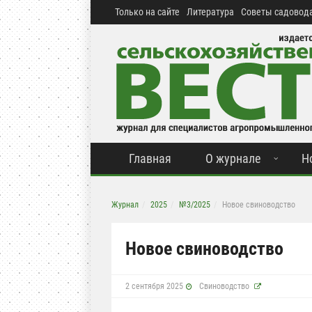
Только на сайте
Литература
Советы садовода
Главная
О журнале
Н
Журнал
2025
№3/2025
Новое свиноводство
Новое свиноводство
2 сентября 2025
Свиноводство