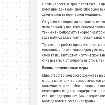
После непростых трех лет отрасль вздо
компании доказали свою способность 
химической ветеринарной медицины.
Ситуация с вакцинами оказалась слож
чума свиней, у нас 100% самообеспеч
таким как репродуктивно-респираторны
года наблюдалась критическая зависим
Трехлетняя работа правительства, мин
компаний и Союза свиноводов уже прин
сможет избавиться от критической за
отказываться от импорта не стоит, та
Важны превентивные меры
Министерство сельского хозяйства на
отдела мониторинга эпизоотической с
напомнил, что для обеспечения эпизо
необходимо создать, поддерживать и 
сельхозпредприятиях. Свиноводческие
наблюдаются в соседних странах.