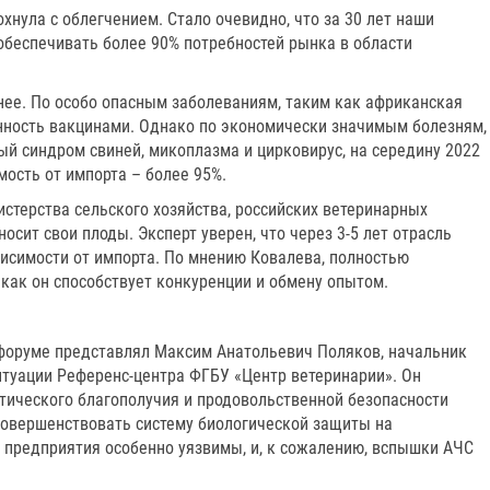
хнула с облегчением. Стало очевидно, что за 30 лет наши
обеспечивать более 90% потребностей рынка в области
нее. По особо опасным заболеваниям, таким как африканская
енность вакцинами. Однако по экономически значимым болезням,
й синдром свиней, микоплазма и цирковирус, на середину 2022
ость от импорта – более 95%.
истерства сельского хозяйства, российских ветеринарных
осит свои плоды. Эксперт уверен, что через 3-5 лет отрасль
висимости от импорта. По мнению Ковалева, полностью
к как он способствует конкуренции и обмену опытом.
 форуме представлял Максим Анатольевич Поляков, начальник
итуации Референс-центра ФГБУ «Центр ветеринарии». Он
отического благополучия и продовольственной безопасности
совершенствовать систему биологической защиты на
 предприятия особенно уязвимы, и, к сожалению, вспышки АЧС