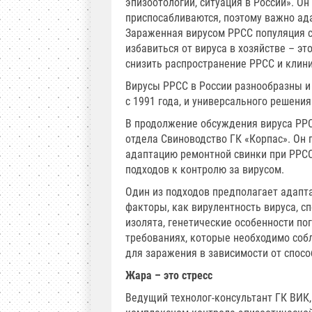
эпизоотологии, ситуация в России». О
приспосабливаются, поэтому важно ада
Зараженная вирусом РРСС популяция с
избавиться от вируса в хозяйстве – э
снизить распространение РРСС и клин
Вирусы РРСС в России разнообразны и 
с 1991 года, и универсального решения
В продолжение обсуждения вируса РРС
отдела Свиноводство ГК «Корпас». Он
адаптацию ремонтной свинки при РРСС
подходов к контролю за вирусом.
Один из подходов предполагает адапта
факторы, как вирулентность вируса, с
изолята, генетические особенности по
требованиях, которые необходимо собл
для заражения в зависимости от спос
Жара – это стресс
Ведущий технолог-консультант ГК ВИК,