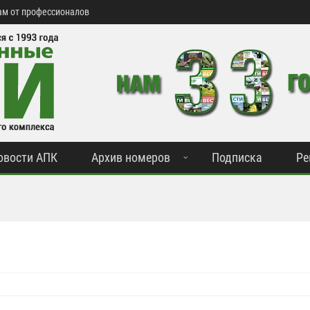
м от профессионалов
овости АПК
Архив номеров
Подписка
Ре