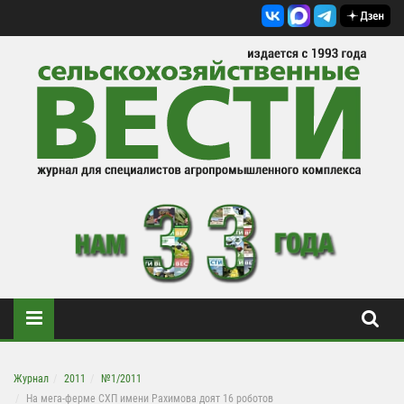
Журнал
2011
№1/2011
На мега-ферме СХП имени Рахимова доят 16 роботов