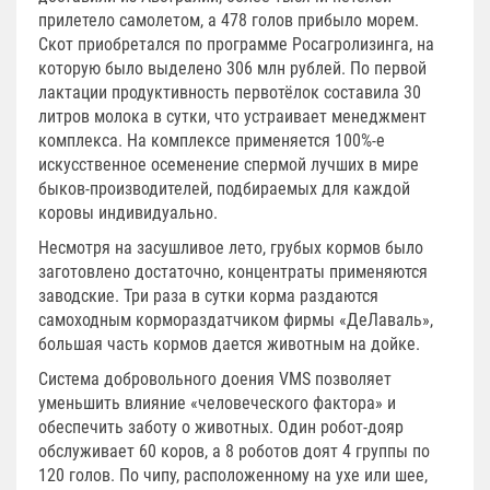
прилетело самолетом, а 478 голов прибыло морем.
Скот приобретался по программе Росагролизинга, на
которую было выделено 306 млн рублей. По первой
лактации продуктивность первотёлок составила 30
литров молока в сутки, что устраивает менеджмент
комплекса. На комплексе применяется 100%-е
искусственное осеменение спермой лучших в мире
быков-производителей, подбираемых для каждой
коровы индивидуально.
Несмотря на засушливое лето, грубых кормов было
заготовлено достаточно, концентраты применяются
заводские. Три раза в сутки корма раздаются
самоходным кормораздатчиком фирмы «ДеЛаваль»,
большая часть кормов дается животным на дойке.
Система добровольного доения VMS позволяет
уменьшить влияние «человеческого фактора» и
обеспечить заботу о животных. Один робот-дояр
обслуживает 60 коров, а 8 роботов доят 4 группы по
120 голов. По чипу, расположенному на ухе или шее,