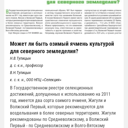
Может ли быть озимый ячмень культурой
для северного земледелия?
Н.В.Тупицын
д. с.-х.н., профессор
В.Н.Тупицын
к. с.-х. н., ООО НПЦ «Селекция»
В Государственном реестре селекционных
достижений, допущенных к использованию на 2011
год, имеется два сорта озимого ячменя, Жигули и
Волжский Первый, которые рекомендуются для
возделывания в более северных территориях. Жигули
рекомендованы по Средневолжскому, а Волжский
Первый - по Средневолжскому и Волго-Вятскому