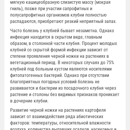
мягкую кашицеобразную слизистую массу (мокрая
гниль), позже при участии сапрофитных и
полусапрофитных организмов клубни полностью
распадаются, приобретают резкий неприятный запах.
Часто болезнь у клубней бывает незаметна. Однако
инфекция находится в скрытом виде, главным
образом, в столонной части клубня. Процент молодых
клубней со скрытой формой инфекции зависит от
степени проявления черной ножки на растениях в
вегетационный период. В некоторых случаях до 75%
клубней под больным кустом являются носителями
фитопатогенных бактерий. Однако при отсутствии
благоприятных погодных условий болезнь не
развивается и бактерии из посадочного клубня через
растение и столоны без видимых признаков проникает
в дочерние клубни.
Развитие черной ножки на растениях картофеля
зависит от взаимодействия ряда абиотических
факторов: температуры, относительной влажности
воздуха, количества выпавших осадков, насекомых и