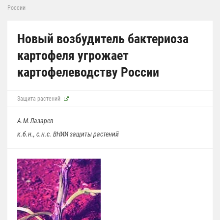
России
Новый возбудитель бактериоза
картофеля угрожает
картофелеводству России
Защита растений
А.М.Лазарев
к.б.н., с.н.с. ВНИИ защиты растений