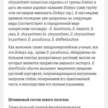
chrysanthemi
полностью отделить от группы
Erwinia
и
дать им новое родовое название
Dickeya
(саму группу
этих патоваров именовать
Dickeya
ssp.). К настоящему
времени последние уже разделены на следующие
виды (соответствуют в определенной мере
конкретному патовару) -
D. dianthicola, D. dadantii, D.
zeae, D. chrysanthemi bv. chrysanthemi, D. chrysanthemi
bv.parthenii, D. paradisiaca, D. dieffenbachiae
.
Как выяснили также западноевропейские ученые, все
эти
Dickeya
ssp., кроме
D. рaradisiaca
, обнаружены на
большом спектре декоративных растений, многие из
которых являются предметом широкого экспорта.
D.
dianthicola
обычно вызывает медленное увядание
растений картофеля, сопровождающееся внутренним
некрозом стебля, почернением его припочвенной
части, и впоследствии его полным усыханием.
Штаммовый состав нового патогена
Также большой группой фитобактериологов,