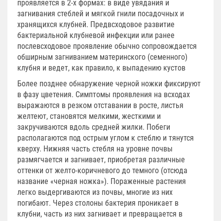
проявляется в 2-х формах: в виде увядания и
загнивания стеблей и мягкой гнили посадочных и
хранящихся клубней. Предвсходовое развитие
бактериальной клубневой инфекции или ранее
послевсходовое проявление обычно сопровождается
обширным загниванием материнского (семенного)
клубня и ведет, как правило, к выпадению кустов
Более позднее обнаружение черной ножки фиксируют
в фазу цветения. Симптомы проявления на всходах
выражаются в резком отставании в росте, листья
желтеют, становятся мелкими, жесткими и
закручиваются вдоль средней жилки. Побеги
располагаются под острым углом к стеблю и тянутся
кверху. Нижняя часть стебля на уровне почвы
размягчается и загнивает, приобретая различные
оттенки от желто-коричневого до темного (отсюда
название «черная ножка»). Пораженные растения
легко выдергиваются из почвы, многие из них
погибают. Через столоны бактерия проникает в
клубни, часть из них загнивает и превращается в