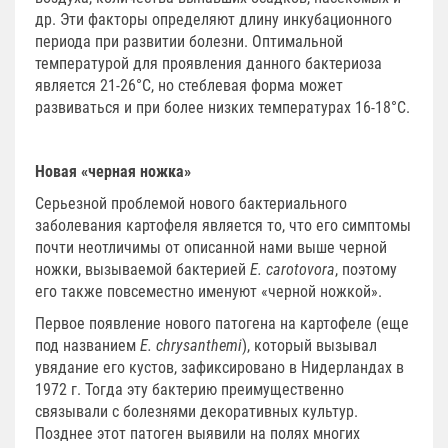
др. Эти факторы определяют длину инкубационного
периода при развитии болезни. Оптимальной
температурой для проявления данного бактериоза
является 21-26°С, но стеблевая форма может
развиваться и при более низких температурах 16-18°С.
Новая «черная ножка»
Серьезной проблемой нового бактериального
заболевания картофеля является то, что его симптомы
почти неотличимы от описанной нами выше черной
ножки, вызываемой бактерией
E. сarotovora
, поэтому
его также повсеместно именуют «черной ножкой».
Первое появление нового патогена на картофеле (еще
под названием
E. сhrysanthemi
), который вызывал
увядание его кустов, зафиксировано в Нидерландах в
1972 г. Тогда эту бактерию преимущественно
связывали с болезнями декоративных культур.
Позднее этот патоген выявили на полях многих