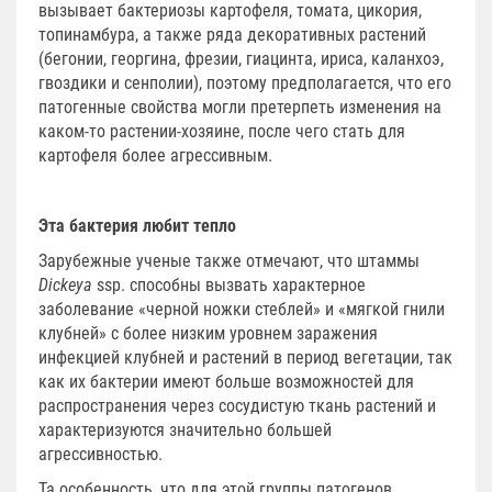
вызывает бактериозы картофеля, томата, цикория,
топинамбура, а также ряда декоративных растений
(бегонии, георгина, фрезии, гиацинта, ириса, каланхоэ,
гвоздики и сенполии), поэтому предполагается, что его
патогенные свойства могли претерпеть изменения на
каком-то растении-хозяине, после чего стать для
картофеля более агрессивным.
Эта бактерия любит тепло
Зарубежные ученые также отмечают, что штаммы
Dickeya
ssp. способны вызвать характерное
заболевание «черной ножки стеблей» и «мягкой гнили
клубней» с более низким уровнем заражения
инфекцией клубней и растений в период вегетации, так
как их бактерии имеют больше возможностей для
распространения через сосудистую ткань растений и
характеризуются значительно большей
агрессивностью.
Та особенность, что для этой группы патогенов