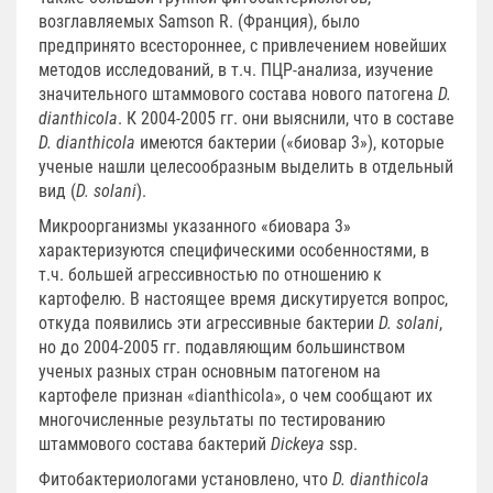
возглавляемых Samson R. (Франция), было
предпринято всестороннее, с привлечением новейших
методов исследований, в т.ч. ПЦР-анализа, изучение
значительного штаммового состава нового патогена
D.
dianthicola
. К 2004-2005 гг. они выяснили, что в составе
D. dianthicola
имеются бактерии («биовар 3»), которые
ученые нашли целесообразным выделить в отдельный
вид (
D. solani
).
Микроорганизмы указанного «биовара 3»
характеризуются специфическими особенностями, в
т.ч. большей агрессивностью по отношению к
картофелю. В настоящее время дискутируется вопрос,
откуда появились эти агрессивные бактерии
D. solani
,
но до 2004-2005 гг. подавляющим большинством
ученых разных стран основным патогеном на
картофеле признан «dianthicola», о чем сообщают их
многочисленные результаты по тестированию
штаммового состава бактерий
Dickeya
ssp.
Фитобактериологами установлено, что
D. dianthicola