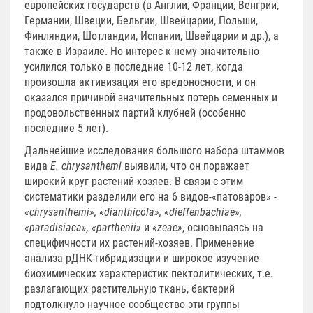
европейских государств (в Англии, Франции, Венгрии,
Германии, Швеции, Бельгии, Швейцарии, Польши,
Финляндии, Шотландии, Испании, Швейцарии и др.), а
также в Израиле. Но интерес к нему значительно
усилился только в последние 10-12 лет, когда
произошла активизация его вредоносности, и он
оказался причиной значительных потерь семенных и
продовольственных партий клубней (особенно
последние 5 лет).
Дальнейшие исследования большого набора штаммов
вида
E. chrysanthemi
выявили, что он поражает
широкий круг растений-хозяев. В связи с этим
систематики разделили его на 6 видов-«патоваров» -
«chrysanthemi», «dianthicola», «dieffenbachiae»,
«paradisiaca», «parthenii»
и
«zeae»
, основываясь на
специфичности их растений-хозяев. Применение
анализа рДНК-гибридизации и широкое изучение
биохимических характеристик пектолитических, т.е.
разлагающих растительную ткань, бактерий
подтолкнуло научное сообщество эти группы