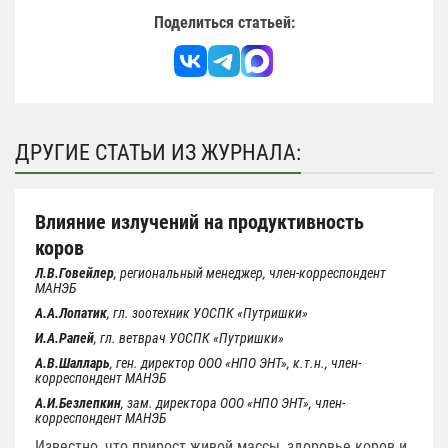
Поделиться статьей:
ДРУГИЕ СТАТЬИ ИЗ ЖУРНАЛА:
Влияние излучений на продуктивность
коров
Л.В.Говейлер
, региональный менеджер, член-корреспондент
МАНЭБ
А.А.Лопатик
, гл. зоотехник УОСПК «Путришки»
И.А.Рапей
, гл. ветврач УОСПК «Путришки»
А.В.Шалларь
, ген. директор ООО «НПО ЭНТ», к.т.н., член-
корреспондент МАНЭБ
А.И.Безлепкин
, зам. директора ООО «НПО ЭНТ», член-
корреспондент МАНЭБ
Известно, что прирост живой массы, здоровье коров и