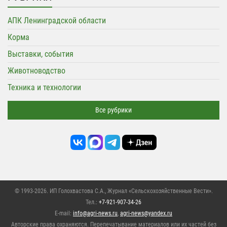
АПК Ленинградской области
Корма
Выставки, события
Животноводство
Техника и технологии
Все рубрики
© 1993-2026. ИП Голохвастова С.А.,
Журнал «Сельскохозяйственные Вести»
.
Тел.:
+7-921-907-34-26
E-mail:
info@agri-news.ru
,
agri-news@yandex.ru
Авторские права охраняются. Перепечатывание материалов или их частей без