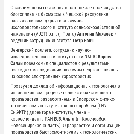
О современном состоянии и потенциале производства
биотоплива из биомассы в Чешской республике
рассказали зам. директора научно-
исследовательского института сельскохозяйственной
инженерии (VUZT) p.r.i. (г.Прага)
Антонин Махалек
и
ведущий сотрудник института
Петр Евич
.
Венгерский коллега, сотрудник научно-
исследовательского института сети NARIC
Корнел
Салаи
познакомил специалистов с результатами
последних исследований различных сортов пшеницы
на основе спектральных характеристик.
Прозвучал доклад об информационных технологиях в
инновационном процессе сельскохозяйственного
производства, разработанных в Сибирском физико-
техническом институте аграрных проблем (ГНУ
СибФТИ) директора института, члена –
корреспондента РАН
В.В.Альта
(п. Краснообск,
Новосибирская область). О разработке и организации
производства быстромонтируемых технологических