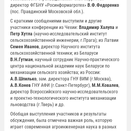
директор ФГБНУ «Росинформагротех»
В.Ф.Федоренко
(пос. Правдинский Московской обл.).
С краткими сообщениями выступили и другие
участники конференции из Чехии:
Владимир Халупа
и
Петр Хутла
(научно-исследовательский институт
сельскохозяйственной инженерии, г.Прага); из Латвии
Семен Иванов
, директор Научного института
сельскохозяйственной техники; из Беларуси
В.Н.Гутман
, научный сотрудник Научно-практического
центра национальной академии наук Беларуси по
механизации сельского хозяйства; из России:
А.В.Шпилько
, зам. директора ГНУ ВИМ (г.Москва),
А.В.Конев
ГНУ АФИ (г.Санкт-Петербург),
М.М.Ковалев
,
директор Всероссийского научно-исследовательского
и проектно-технологического института механизации
льноводства (г.Тверь) и др.
Обобщая выступления участников и результаты
обсуждения, была отмечена важная роль, которую
играет современная агроинженерная наука в разных