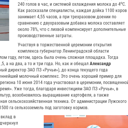
о
240 голов в час, и системой охлаждения молока до 4
С.
Как рассказали специалисты, каждая дойка 1100 коров
занимает 4,5­5 часов, а при трехразовом доении по
сравнению с двухразовым добавка молока составляет
около 7­8%, что с лихвой компенсирует дополнительные
производственные затраты.
Участвуя в торжественной церемонии открытия
комплекса губернатор Ленинградской области
лом году, летом, здесь была очень сложная площадка. Тогда
,5, а на два, а то и три года. Но, как и обещал
Александр
ьный директор ЗАО ПЗ «Ручьи»), до конца текущего года
еннейший молочный комплекс. Это очень хороший пример для
о региона 10 июня 2014 года участвовал в церемонии, посвященно
емя». Уже тогда, благодаря инвестициям ЗАО ПЗ «Ручьи», в
ультур, возобновилось выращивание картофеля, а также
ная сельскохозяйственная техника. От администрации Лужского
500 га сельхозземель под заготовку кормов.
 вклад в
одчеркнул