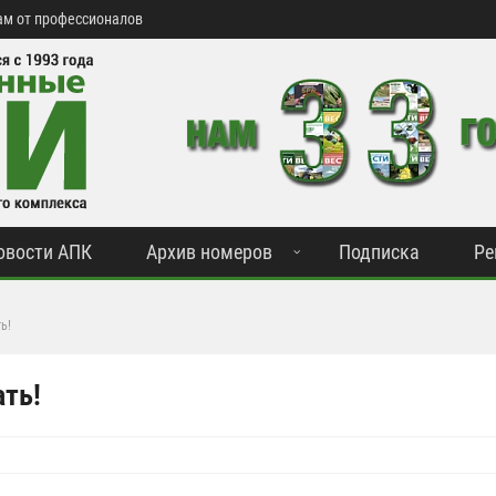
м от профессионалов
овости АПК
Архив номеров
Подписка
Ре
ь!
ть!