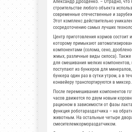
Александр Дрозденко. – Отрадно, что
строительстве любого объекта исполь
современные отечественные и зарубеж
Этот комплекс действительно уникале
сосредоточению самых лучших техноло
Центр приготовления кормов состоит и
которому примыкают автоматизирован
компонентами (солома, сено, дроблено
жмых, различные виды силоса). Также
для смешивания мелких компонентов,
поступают из бункеров для минералов,
бункера один раз в сутки утром, а в 
конвейеру транспортируются в миксер.
После перемешивания компонентов гото
часов движется по двум новым коровн
рационом в зависимости от фазы лакта
функция робота­раздатчика – на обрат
животным. На остальные четыре двор
смесителем­кормораздатчиком.