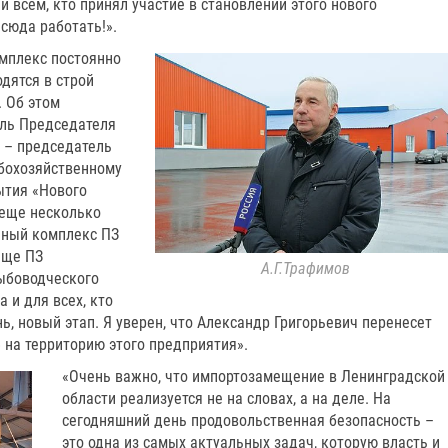
 всем, кто принял участие в становлении этого нового
сюда работать!».
мплекс постоянно
дятся в строй
 Об этом
ель Председателя
 – председатель
бохозяйственному
ытия «Нового
 еще несколько
чный комплекс ПЗ
ище ПЗ
А.Г.Трафимов
рыбоводческого
а и для всех, кто
ь, новый этап. Я уверен, что Александр Григорьевич перенесет
» на территорию этого предприятия».
«Очень важно, что импортозамещение в Ленинградской
области реализуется не на словах, а на деле. На
сегодняшний день продовольственная безопасность –
это одна из самых актуальных задач, которую власть и