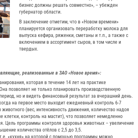
бизнес должны решать совместно», – убежден
губернатор области.
В заключение отметим, что в «Новом времени»
планируется организовать переработку молока для
выпуска кефира, ряженки, сметаны и т.п., а также с
включением в ассортимент сыров, в том числе и
твердых.
авляющие, реализованные в ЗАО «Новое время»:
анирования, которая в течение 14 лет на практике
 Она позволяет не только планировать производственную
ериод, но и видеть финансовый результат за вчерашний день.
когда на первое место выходит ежедневный контроль 6-7
 животного (вес, интенсивность движения, количество надоя
ие клетки, контроль на мастит), что позволяет немедленно
я. Цель программы контроля здоровья животных – увеличение
шение количества отёлов с 2,5 до 3,5.
 т.е. «кухня» на которой с помощью программы можно