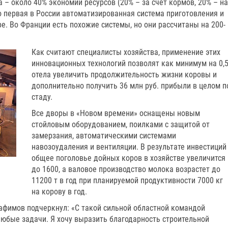
 – около 40% экономии ресурсов (20% – за счет кормов, 20% – на
то первая в России автоматизированная система приготовления и
ре. Во Франции есть похожие системы, но они рассчитаны на 200­
Как считают специалисты хозяйства, применение этих
инновационных технологий позволят как минимум на 0,
отела увеличить продолжительность жизни коровы и
дополнительно получить 36 млн руб. прибыли в целом п
стаду.
Все дворы в «Новом времени» оснащены новым
стойловым оборудованием, поилками с защитой от
замерзания, автоматическими системами
навозоудаления и вентиляции. В результате инвестиций
общее поголовье дойных коров в хозяйстве увеличится
до 1600, а валовое производство молока возрастет до
11200 т в год при планируемой продуктивности 7000 кг
на корову в год.
рафимов подчеркнул: «С такой сильной областной командой
юбые задачи. Я хочу выразить благодарность строительной