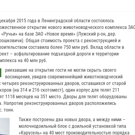
декабря 2015 года в Ленинградской области состоялось
ржественное открытие нового животноводческого комплекса ЗА
 «Ручьи» на базе ЗАО «Новое время» (Лужский р-он, дер.
рошковичи). Общая стоимость проекта с реконструкцией и
роительством составила более 750 млн руб. Вклад области в
оект – асфальтирование подъездной дороги и территории
мплекса на 40 млн руб.
П
риехавшие на открытие гости не могли скрыть своего
восхищения, увидев современнейший животноводческий
с четырех реконструированных дворов, оставшихся от старой
ров (на 314 и 216 скотомест), один корпус для телят 2­11
лят 11­18 месяцев на 351 место. Дворы для телят оборудованы
а. Напротив реконструированных дворов расположились
. тонн.
Также построены два новых двора, а между ними –
молочно­доильный блок с доильной установкой типа
«Карусель» на 40 мест производительностью порядка