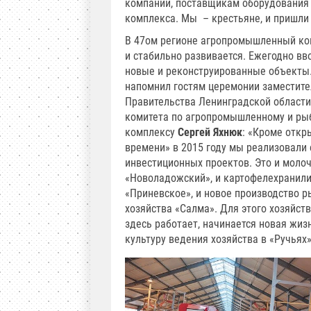
компании, поставщикам оборудования и
комплекса. Мы – крестьяне, и пришли 
В 47­ом регионе агропромышленный ко
и стабильно развивается. Ежегодно вво
новые и реконструированные объекты.
напомнил гостям церемонии заместит
Правительства Ленинградской области
комитета по агропромышленному и ры
комплексу
Сергей Яхнюк
: «Кроме откр
времени» в 2015 году мы реализовали
инвестиционных проектов. Это и моло
«Новоладожский», и картофелехранил
«Приневское», и новое производство 
хозяйства «Салма». Для этого хозяйств
здесь работает, начинается новая жизн
культуру ведения хозяйства в «Ручьях