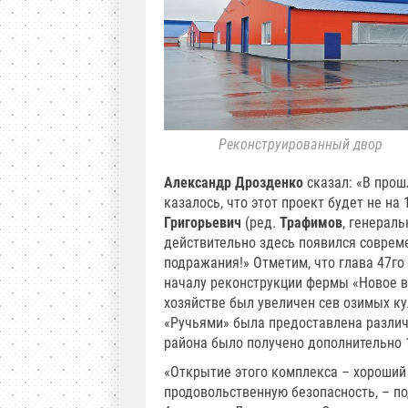
Реконструированный двор
Александр Дрозденко
сказал: «В прош
казалось, что этот проект будет не на 1
Григорьевич
(ред.
Трафимов
, генерал
действительно здесь появился соврем
подражания!» Отметим, что глава 47­г
началу реконструкции фермы «Новое вр
хозяйстве был увеличен сев озимых к
«Ручьями» была предоставлена различ
района было получено дополнительно 1
«Открытие этого комплекса – хороший
продовольственную безопасность, – п