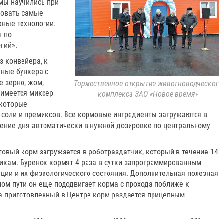
 мы научились при
зовать самые
ные технологии.
н по
гий».
з конвейера, к
ные бункера с
е зерно, жом,
Торжественное открытие животноводческог
 имеется миксер
комплекса ЗАО «Новое время»
 которые
 соли и премиксов. Все кормовые ингредиенты загружаются в
течение дня автоматически в нужной дозировке по центральному
вый корм загружается в робот­раздатчик, который в течение 14
икам. Буренок кормят 4 раза в сутки запрограммированным
ции и их физиологического состояния. Дополнительная полезная
ном пути он еще пододвигает корма с прохода поближе к
а приготовленный в Центре корм раздается прицепным